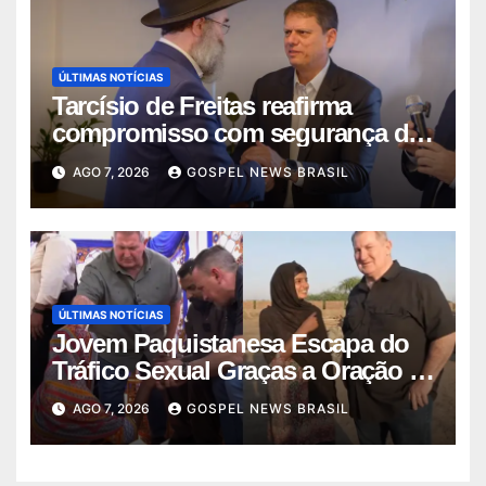
ÚLTIMAS NOTÍCIAS
Tarcísio de Freitas reafirma
compromisso com segurança da
comunid…
AGO 7, 2026
GOSPEL NEWS BRASIL
ÚLTIMAS NOTÍCIAS
Jovem Paquistanesa Escapa do
Tráfico Sexual Graças a Oração e
I…
AGO 7, 2026
GOSPEL NEWS BRASIL