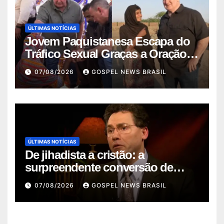
ÚLTIMAS NOTÍCIAS
Jovem Paquistanesa Escapa do
Tráfico Sexual Graças a Oração e
I…
07/08/2026
GOSPEL NEWS BRASIL
ÚLTIMAS NOTÍCIAS
De jihadista a cristão: a
surpreendente conversão de
Kamal Saleem…
07/08/2026
GOSPEL NEWS BRASIL