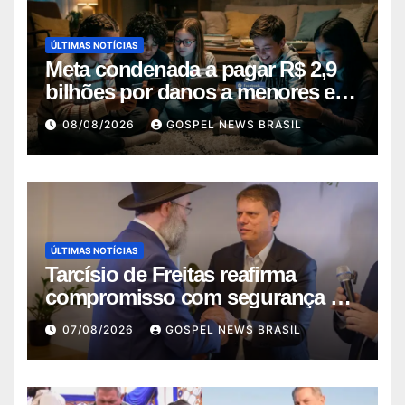
ÚLTIMAS NOTÍCIAS
Meta condenada a pagar R$ 2,9
bilhões por danos a menores em
decis…
08/08/2026
GOSPEL NEWS BRASIL
ÚLTIMAS NOTÍCIAS
Tarcísio de Freitas reafirma
compromisso com segurança da
comunid…
07/08/2026
GOSPEL NEWS BRASIL