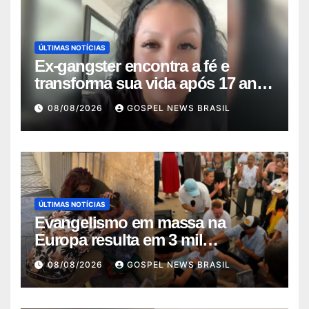
ÚLTIMAS NOTÍCIAS
Ex-gangster encontra a fé e
transforma sua vida após 17 anos
na p…
08/08/2026
GOSPEL NEWS BRASIL
ÚLTIMAS NOTÍCIAS
Evangelismo em massa na
Europa resulta em 3 mil
conversões: um fen…
08/08/2026
GOSPEL NEWS BRASIL