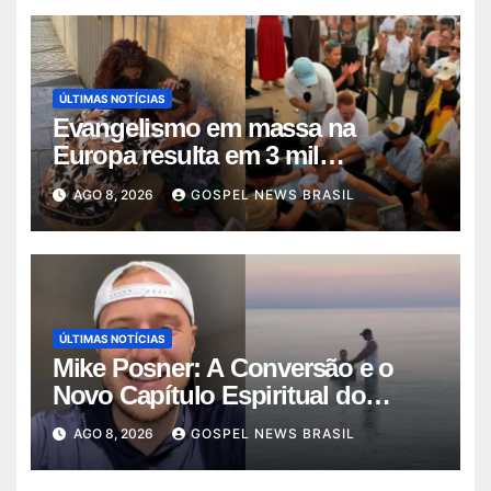
ÚLTIMAS NOTÍCIAS
Evangelismo em massa na
Europa resulta em 3 mil
conversões: um fen…
AGO 8, 2026
GOSPEL NEWS BRASIL
ÚLTIMAS NOTÍCIAS
Mike Posner: A Conversão e o
Novo Capítulo Espiritual do
Cantor
AGO 8, 2026
GOSPEL NEWS BRASIL