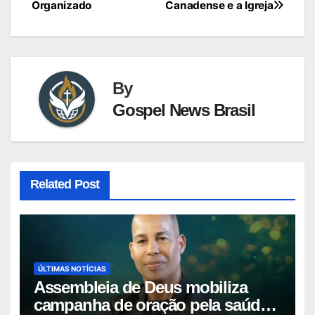
Post
Organizado
Canadense e a Igreja
By
Gospel News Brasil
Related Post
ÚLTIMAS NOTÍCIAS
Assembleia de Deus mobiliza
campanha de oração pela saúde