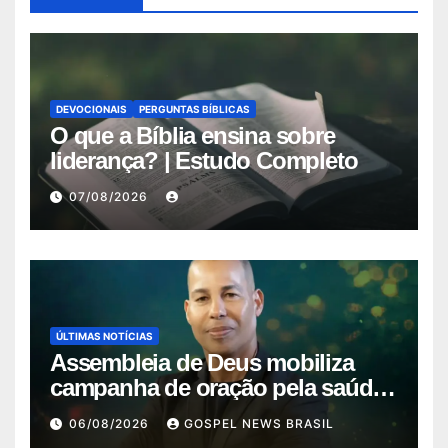
DEVOCIONAIS
PERGUNTAS BÍBLICAS
O que a Bíblia ensina sobre
liderança? | Estudo Completo
07/08/2026
ÚLTIMAS NOTÍCIAS
Assembleia de Deus mobiliza
campanha de oração pela saúde
do pas…
06/08/2026
GOSPEL NEWS BRASIL