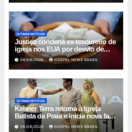
ÚLTIMAS NOTÍCIAS
Justiça condena ex-tesoureiro de
igreja nos EUA por desvio de
quas…
06/08/2026
GOSPEL NEWS BRASIL
ÚLTIMAS NOTÍCIAS
Kenner Terra retorna à Igreja
Batista da Praia e inicia nova fase
…
06/08/2026
GOSPEL NEWS BRASIL