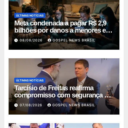
ÚLTIMAS NOTÍCIAS
Meta condenada a pagar R$ 2,9
bilhões por danos a menores em
decis…
08/08/2026
GOSPEL NEWS BRASIL
ÚLTIMAS NOTÍCIAS
Tarcísio de Freitas reafirma
compromisso com segurança da
comunid…
07/08/2026
GOSPEL NEWS BRASIL