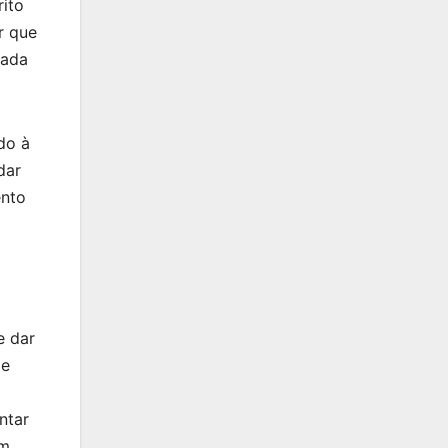
rito
r que
uada
do à
dar
ento
e dar
 e
ntar
em