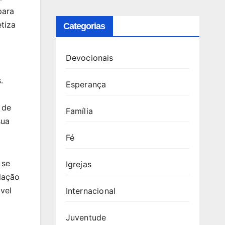
para
etiza
Categorias
Devocionais
.
Esperança
 de
Família
sua
Fé
 se
Igrejas
lação
vel
Internacional
Juventude