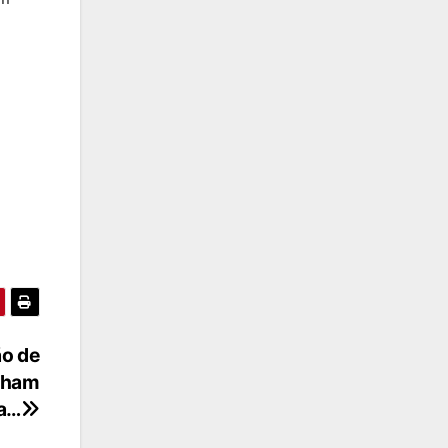
ão de
raham
a…