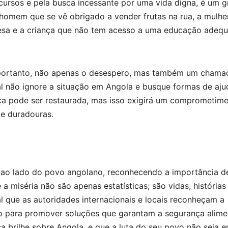
cursos e pela busca incessante por uma vida digna, é um g
homem que se vê obrigado a vender frutas na rua, a mulhe
mesa e a criança que não tem acesso a uma educação adeq
, portanto, não apenas o desespero, mas também um chama
l não ignore a situação em Angola e busque formas de aju
nça pode ser restaurada, mas isso exigirá um comprometim
 e duradouras.
 ao lado do povo angolano, reconhecendo a importância d
a miséria não são apenas estatísticas; são vidas, histórias
 que as autoridades internacionais e locais reconheçam a
o para promover soluções que garantam a segurança alime
a brilhe sobre Angola, e que a luta do seu povo não seja 