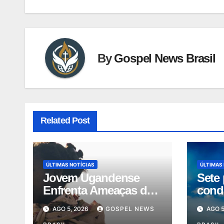
By
Gospel News Brasil
Related Post
ÚLTIMAS NOTÍCIAS
ÚLTIMAS
Jovem Ugandense
Sete 
Enfrenta Ameaças de
cond
Morte Após Converter-
na Ín
AGO 5, 2026
GOSPEL NEWS
AGO 5
se ao Cr…
forç