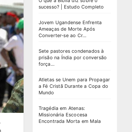
O que a Bíblia diz sobre o
sucesso? | Estudo Completo
Jovem Ugandense Enfrenta
Ameaças de Morte Após
Converter-se ao Cr…
Sete pastores condenados à
prisão na Índia por conversão
força…
Atletas se Unem para Propagar
a Fé Cristã Durante a Copa do
Mundo
Tragédia em Atenas:
Missionária Escocesa
Encontrada Morta em Mala
o
m