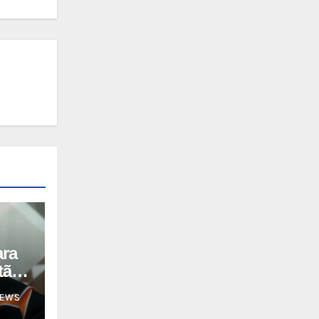
ara
tã
NEWS