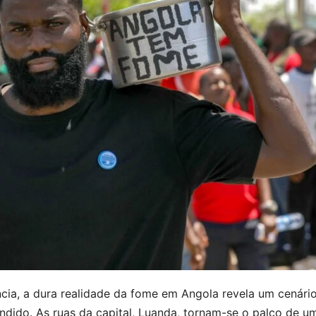
cia, a dura realidade da fome em Angola revela um cenári
ndido. As ruas da capital, Luanda, tornam-se o palco de u