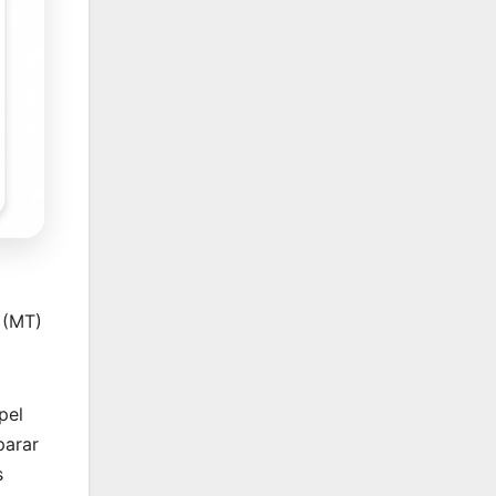
 (MT)
pel
parar
s