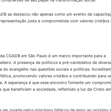
 conscientes de seu papel na transformação social.
GADB se destacou não apenas como um evento de capacita
presentação justa e comprometida com valores cristãos 
co da CGADB em São Paulo é um marco importante para a
asileiro. A presença de políticos e pré-candidatos de divers
a do evangelho nas questões sociais e políticas. Acredita
ofética, promovendo valores cristãos e contribuindo para 
tiça. A esperança é que esse encontro fomente um comprom
as que beneficiem a sociedade, refletindo a luz de Cristo e
e ser guiada pelos princípios bíblicos de amor ao próximo 