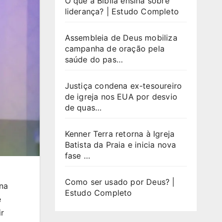
O que a Bíblia ensina sobre
liderança? | Estudo Completo
Assembleia de Deus mobiliza
campanha de oração pela
saúde do pas…
Justiça condena ex-tesoureiro
de igreja nos EUA por desvio
de quas…
Kenner Terra retorna à Igreja
Batista da Praia e inicia nova
fase …
Como ser usado por Deus? |
 na
Estudo Completo
e
ir