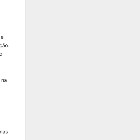
 e
ção.
 o
 na
,
enas