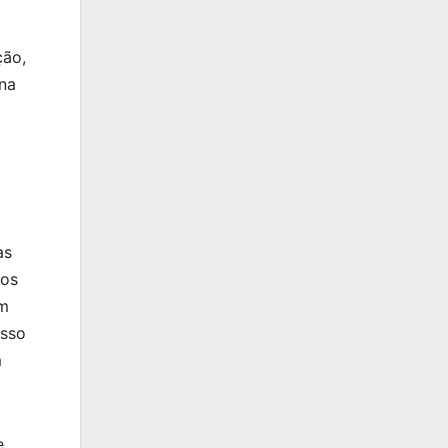
ção,
na
as
mos
um
isso
m
e