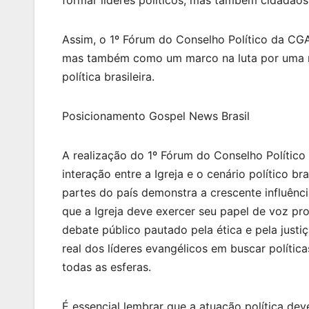
formar líderes políticos, mas também cidadãos
Assim, o 1º Fórum do Conselho Político da C
mas também como um marco na luta por uma re
política brasileira.
Posicionamento Gospel News Brasil
A realização do 1º Fórum do Conselho Políti
interação entre a Igreja e o cenário político br
partes do país demonstra a crescente influênci
que a Igreja deve exercer seu papel de voz pr
debate público pautado pela ética e pela jus
real dos líderes evangélicos em buscar polític
todas as esferas.
É essencial lembrar que a atuação política dev