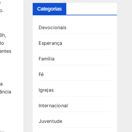
e
Categorias
o.
Devocionais
8h,
Esperança
lo
antes
Família
Fé
da
Igrejas
vância
Internacional
Juventude