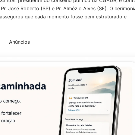
Santos, presidente do conselho político da CGADB, e cont
Pr. José Roberto (SP) e Pr. Almézio Alves (SE). O cerimonia
e assegurou que cada momento fosse bem estruturado e
Anúncios