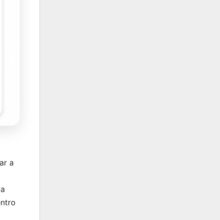
ar a
va
entro