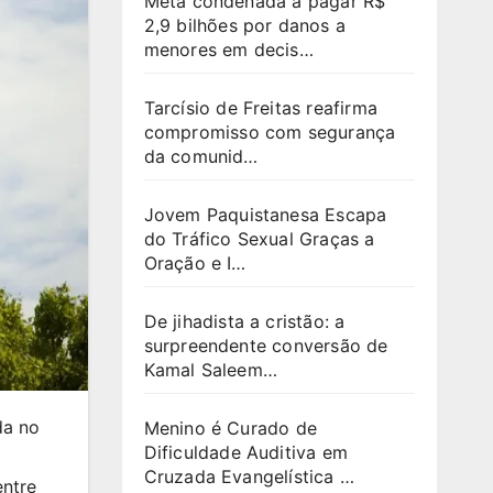
Meta condenada a pagar R$
2,9 bilhões por danos a
menores em decis…
Tarcísio de Freitas reafirma
compromisso com segurança
da comunid…
Jovem Paquistanesa Escapa
do Tráfico Sexual Graças a
Oração e I…
De jihadista a cristão: a
surpreendente conversão de
Kamal Saleem…
da no
Menino é Curado de
Dificuldade Auditiva em
Cruzada Evangelística …
entre