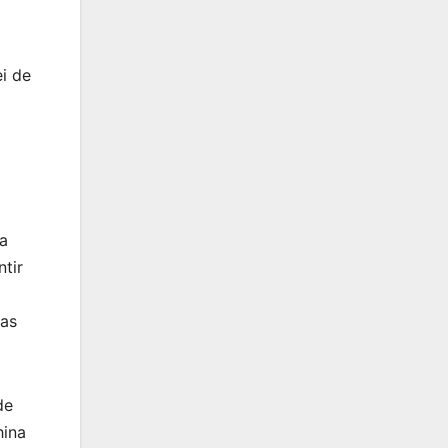
i de
ca
tir
das
de
hina