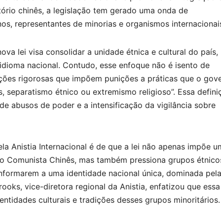
tório chinês, a legislação tem gerado uma onda de
os, representantes de minorias e organismos internacionai
a lei visa consolidar a unidade étnica e cultural do país,
dioma nacional. Contudo, esse enfoque não é isento de
osições rigorosas que impõem punições a práticas que o gov
as, separatismo étnico ou extremismo religioso”. Essa defini
de abusos de poder e a intensificação da vigilância sobre
a Anistia Internacional é de que a lei não apenas impõe u
ido Comunista Chinês, mas também pressiona grupos étnico
onformarem a uma identidade nacional única, dominada pel
rooks, vice-diretora regional da Anistia, enfatizou que essa
ntidades culturais e tradições desses grupos minoritários.