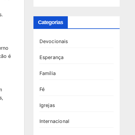
s.
Categorias
Devocionais
erno
ção é
Esperança
Família
Fé
m
s,
Igrejas
a
Internacional