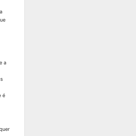
 a
que
e a
as
e é
lquer