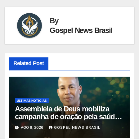
By
Gospel News Brasil
Related Post
ÚLTIMAS NOTÍCIAS
Assembleia de Deus mobiliza
campanha de oração pela saúde
do pas…
AGO 6, 2026
GOSPEL NEWS BRASIL