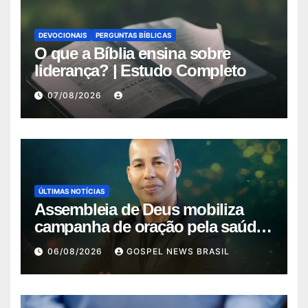
DEVOCIONAIS
PERGUNTAS BÍBLICAS
O que a Bíblia ensina sobre
liderança? | Estudo Completo
07/08/2026
ÚLTIMAS NOTÍCIAS
Assembleia de Deus mobiliza
campanha de oração pela saúde
do pas…
06/08/2026
GOSPEL NEWS BRASIL