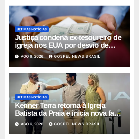
ÚLTIMAS NOTÍCIAS
Justiça condena ex-tesoureiro de
igreja nos EUA por desvio de
quas…
AGO 6, 2026
GOSPEL NEWS BRASIL
ÚLTIMAS NOTÍCIAS
Kenner Terra retorna à Igreja
Batista da Praia e inicia nova fase
…
AGO 6, 2026
GOSPEL NEWS BRASIL