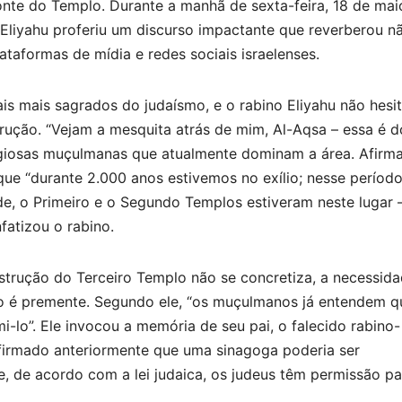
te do Templo. Durante a manhã de sexta-feira, 18 de mai
Eliyahu proferiu um discurso impactante que reverberou n
taformas de mídia e redes sociais israelenses.
s mais sagrados do judaísmo, e o rabino Eliyahu não hesi
trução. “Vejam a mesquita atrás de mim, Al-Aqsa – essa é d
religiosas muçulmanas que atualmente dominam a área. Afirm
 que “durante 2.000 anos estivemos no exílio; nesse período
de, o Primeiro e o Segundo Templos estiveram neste lugar 
nfatizou o rabino.
strução do Terceiro Templo não se concretiza, a necessid
 é premente. Segundo ele, “os muçulmanos já entendem q
i-lo”. Ele invocou a memória de seu pai, o falecido rabino-
afirmado anteriormente que uma sinagoga poderia ser
, de acordo com a lei judaica, os judeus têm permissão pa