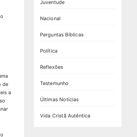
Juventude
 o
Nacional
Perguntas Bíblicas
Política
Reflexões
 uma
Testemunho
o de
eis a
Últimas Notícias
sso
anar
Vida Cristã Autêntica
do