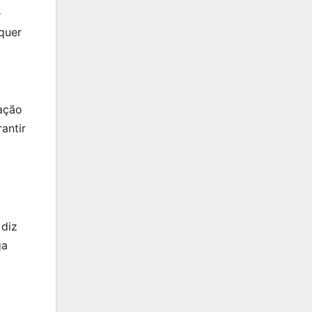
e
quer
dação
antir
 diz
ga