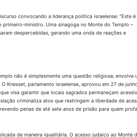
scurso convocando a liderança política israelense: “Este é
do primeiro-ministro. Uma sinagoga no Monte do Templo –
ssaram despercebidas, gerando uma onda de reações e
mplo não é simplesmente uma questão religiosa; envolve
s. O Knesset, parlamento israelense, aprovou em 27 de junh
que visa garantir que locais sagrados permaneçam acessív
gislação criminaliza atos que restringem a liberdade de ace
prevendo penas de até sete anos de prisão para quem prof
aplicada de maneira igualitária. O acesso judaico ao Monte 