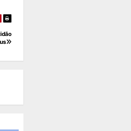
tidão
sus