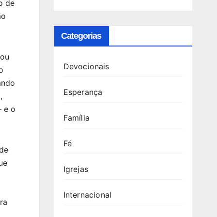
o de
ão
Categorias
tou
Devocionais
o
ando
Esperança
,
– e o
Família
Fé
ade
ue
Igrejas
Internacional
ra