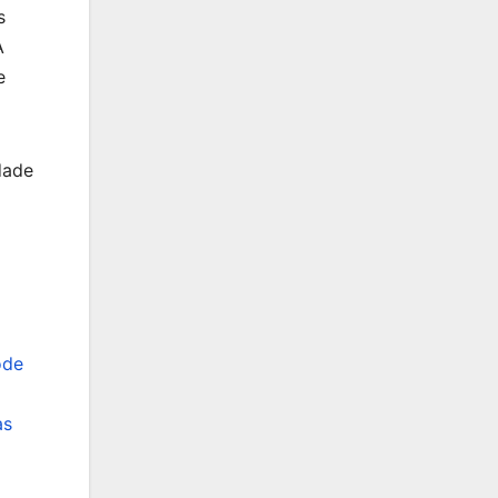
s
A
e
dade
ode
as