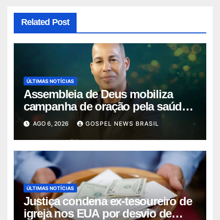
Related Post
ÚLTIMAS NOTÍCIAS
Assembleia de Deus mobiliza
campanha de oração pela saúde
do pas…
AGO 6, 2026
GOSPEL NEWS BRASIL
ÚLTIMAS NOTÍCIAS
Justiça condena ex-tesoureiro de
igreja nos EUA por desvio de