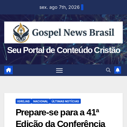
Skip
sex. ago 7th, 2026
to
content
Seu Portal de Conteúdo Cristão
IGREJAS
NACIONAL
ÚLTIMAS NOTÍCIAS
Prepare-se para a 41ª
Edição da Conferência