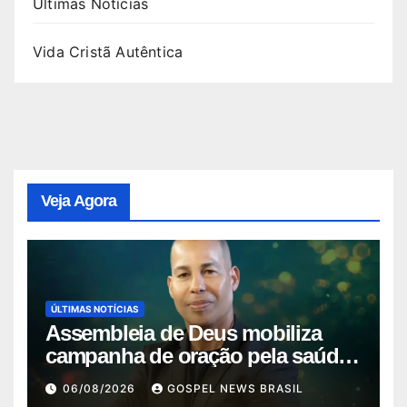
Últimas Notícias
Vida Cristã Autêntica
Veja Agora
ÚLTIMAS NOTÍCIAS
Assembleia de Deus mobiliza
campanha de oração pela saúde
do pas…
06/08/2026
GOSPEL NEWS BRASIL