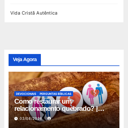
Vida Cristã Autêntica
Veja Agora
DEVOCIONAIS
PERGUNTAS BÍBLICAS
Como restaurar um
relacionamento quebrado? |
Estudo Completo
02/08/2026