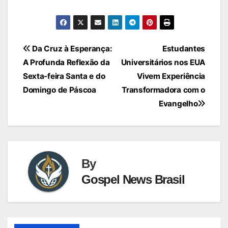
Navegação
Da Cruz à Esperança:
Estudantes
A Profunda Reflexão da
Universitários nos EUA
de
Sexta-feira Santa e do
Vivem Experiência
Post
Domingo de Páscoa
Transformadora com o
Evangelho
By
Gospel News Brasil