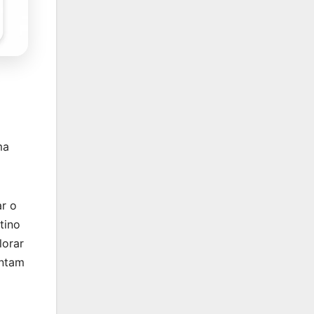
ma
ar o
tino
lorar
entam