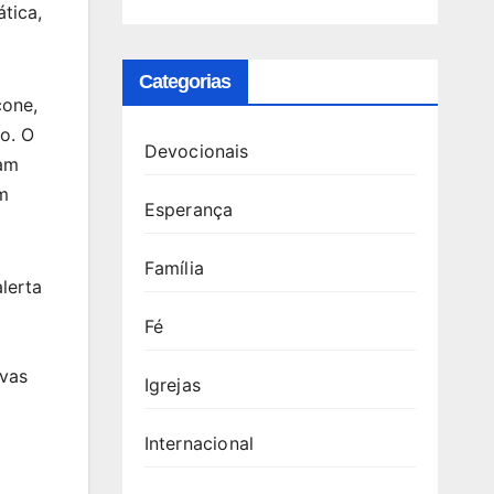
tica,
Categorias
cone,
no. O
Devocionais
ham
um
Esperança
Família
lerta
Fé
ivas
Igrejas
Internacional