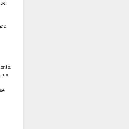
que
ndo
dente.
 com
 se