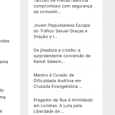
Tarcísio de Freitas reafirma
compromisso com segurança
da comunid…
Jovem Paquistanesa Escapa
do Tráfico Sexual Graças a
Oração e I…
vidas
De jihadista a cristão: a
surpreendente conversão de
Kamal Saleem…
vanta
Menino é Curado de
Dificuldade Auditiva em
Cruzada Evangelística …
do
oma
Pregador de Rua é Intimidado
em Londres: A Luta pela
a
Liberdade de …