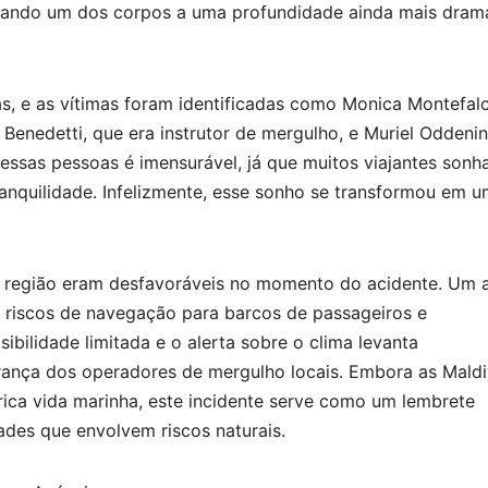
trando um dos corpos a uma profundidade ainda mais dramá
s, e as vítimas foram identificadas como Monica Montefal
 Benedetti, que era instrutor de mergulho, e Muriel Oddeni
essas pessoas é imensurável, já que muitos viajantes son
ranquilidade. Infelizmente, esse sonho se transformou em 
a região eram desfavoráveis no momento do acidente. Um a
s riscos de navegação para barcos de passageiros e
bilidade limitada e o alerta sobre o clima levanta
rança dos operadores de mergulho locais. Embora as Mald
 rica vida marinha, este incidente serve como um lembrete
ades que envolvem riscos naturais.