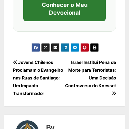
Conhecer o Meu
Devocional
Navegação
Jovens Chilenos
Israel Institui Pena de
Proclamam o Evangelho
Morte para Terroristas:
de
nas Ruas de Santiago:
Uma Decisão
Post
Um Impacto
Controverso do Knesset
Transformador
By