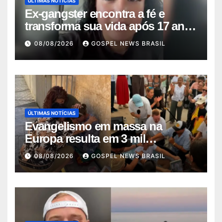
ÚLTIMAS NOTÍCIAS
Ex-gangster encontra a fé e
transforma sua vida após 17 anos
na p…
08/08/2026
GOSPEL NEWS BRASIL
ÚLTIMAS NOTÍCIAS
Evangelismo em massa na
Europa resulta em 3 mil
conversões: um fen…
08/08/2026
GOSPEL NEWS BRASIL