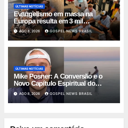
ÚLTIMAS NOTÍCIAS
Evangelismo em massa na
Europa resulta em 3 mil
conversões: um fen…
AGO 8, 2026
GOSPEL NEWS BRASIL
ÚLTIMAS NOTÍCIAS
Mike Posner: A Conversão e o
Novo Capítulo Espiritual do
Cantor
AGO 8, 2026
GOSPEL NEWS BRASIL