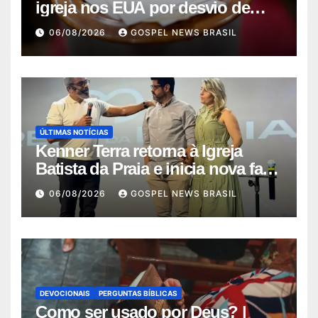
igreja nos EUA por desvio de
quas…
06/08/2026
GOSPEL NEWS BRASIL
ÚLTIMAS NOTÍCIAS
Kenner Terra retorna à Igreja
Batista da Praia e inicia nova fase
…
06/08/2026
GOSPEL NEWS BRASIL
DEVOCIONAIS
PERGUNTAS BÍBLICAS
Como ser usado por Deus? |