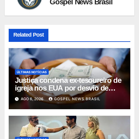
Gospel News Brasil
Related Post
ÚLTIMAS NOTÍCIAS
Justiça condena ex-tesoureiro de
igreja nos EUA por desvio de
quas…
AGO 6, 2026
GOSPEL NEWS BRASIL