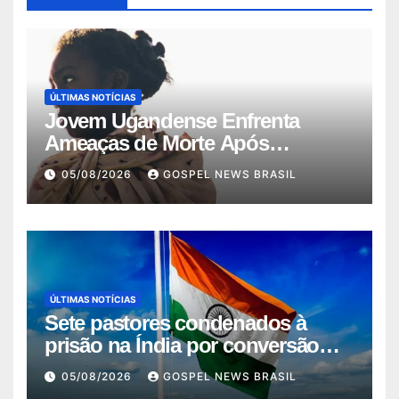
ÚLTIMAS NOTÍCIAS
Jovem Ugandense Enfrenta
Ameaças de Morte Após
Converter-se ao Cr…
05/08/2026
GOSPEL NEWS BRASIL
ÚLTIMAS NOTÍCIAS
Sete pastores condenados à
prisão na Índia por conversão
força…
05/08/2026
GOSPEL NEWS BRASIL