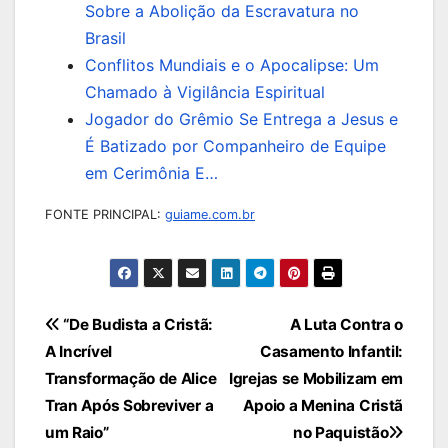
Sobre a Abolição da Escravatura no
Brasil
Conflitos Mundiais e o Apocalipse: Um
Chamado à Vigilância Espiritual
Jogador do Grêmio Se Entrega a Jesus e
É Batizado por Companheiro de Equipe
em Cerimônia E…
FONTE PRINCIPAL:
guiame.com.br
Navegação
“De Budista a Cristã:
A Luta Contra o
A Incrível
Casamento Infantil:
de
Transformação de Alice
Igrejas se Mobilizam em
Post
Tran Após Sobreviver a
Apoio a Menina Cristã
um Raio”
no Paquistão