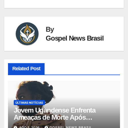
By
Gospel News Brasil
Related Post
ÚLTIMAS NOTÍCIAS
Jovem Ugandense Enfrenta
Ameaças de Morte Após
Converter-se ao Cr…
AGO 5, 2026
GOSPEL NEWS BRASIL