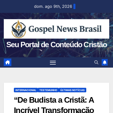
Skip
dom. ago 9th, 2026
to
content
Seu Portal de Conteúdo Cristão
INTERNACIONAL
TESTEMUNHO
ÚLTIMAS NOTÍCIAS
“De Budista a Cristã: A
Incrível Transformação