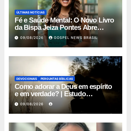
ÚLTIMAS NOTÍCIAS
Fé e Saúde Mental: O Novo Livro
da Bispa Jeiza Pontes Abre
Diálo…
09/08/2026
GOSPEL NEWS BRASIL
DEVOCIONAIS
PERGUNTAS BÍBLICAS
Como adorar a Deus em espírito
e em verdade? | Estudo
Completo
09/08/2026