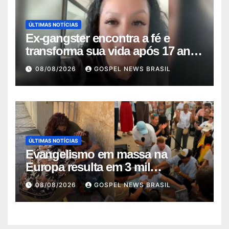
ÚLTIMAS NOTÍCIAS
Ex-gangster encontra a fé e
transforma sua vida após 17 anos
na p…
08/08/2026
GOSPEL NEWS BRASIL
ÚLTIMAS NOTÍCIAS
Evangelismo em massa na
Europa resulta em 3 mil
conversões: um fen…
08/08/2026
GOSPEL NEWS BRASIL