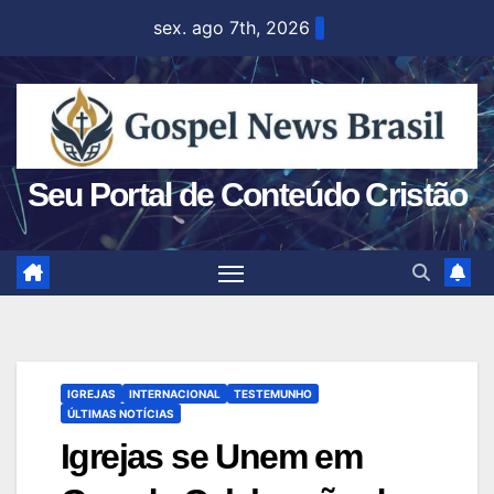
Skip
sex. ago 7th, 2026
to
content
Seu Portal de Conteúdo Cristão
IGREJAS
INTERNACIONAL
TESTEMUNHO
ÚLTIMAS NOTÍCIAS
Igrejas se Unem em