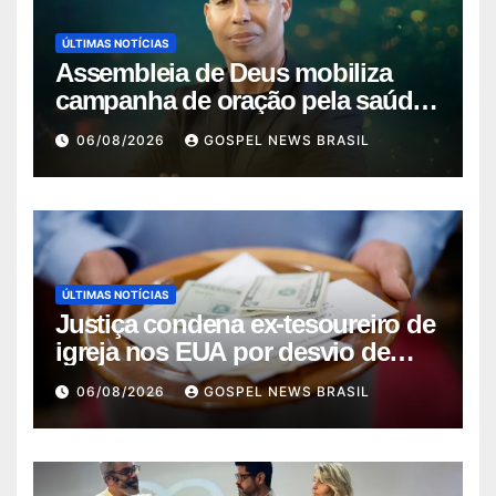
ÚLTIMAS NOTÍCIAS
Assembleia de Deus mobiliza
campanha de oração pela saúde
do pas…
06/08/2026
GOSPEL NEWS BRASIL
ÚLTIMAS NOTÍCIAS
Justiça condena ex-tesoureiro de
igreja nos EUA por desvio de
quas…
06/08/2026
GOSPEL NEWS BRASIL