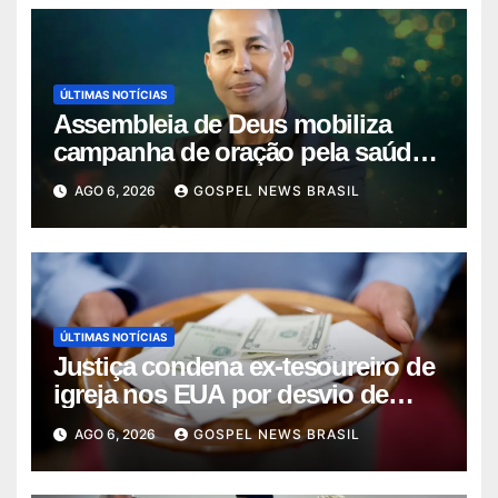
ÚLTIMAS NOTÍCIAS
Assembleia de Deus mobiliza
campanha de oração pela saúde
do pas…
AGO 6, 2026
GOSPEL NEWS BRASIL
ÚLTIMAS NOTÍCIAS
Justiça condena ex-tesoureiro de
igreja nos EUA por desvio de
quas…
AGO 6, 2026
GOSPEL NEWS BRASIL