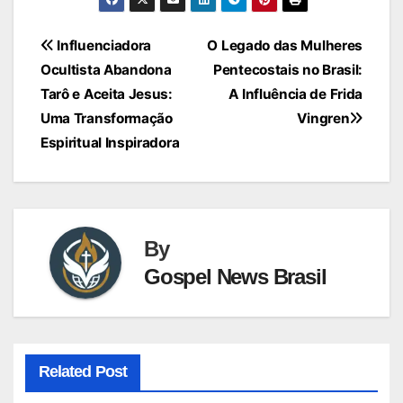
Navegação
Influenciadora
O Legado das Mulheres
Ocultista Abandona
Pentecostais no Brasil:
de
Tarô e Aceita Jesus:
A Influência de Frida
Post
Uma Transformação
Vingren
Espiritual Inspiradora
By
Gospel News Brasil
Related Post