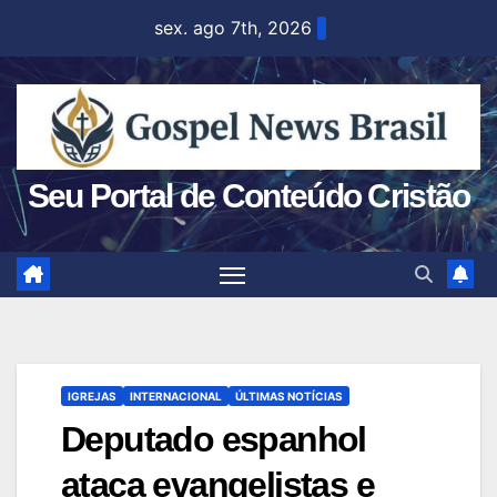
Skip
sex. ago 7th, 2026
to
content
Seu Portal de Conteúdo Cristão
IGREJAS
INTERNACIONAL
ÚLTIMAS NOTÍCIAS
Deputado espanhol
ataca evangelistas e