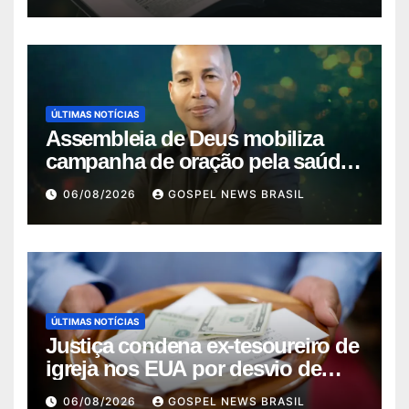
ÚLTIMAS NOTÍCIAS
Assembleia de Deus mobiliza
campanha de oração pela saúde
do pas…
06/08/2026
GOSPEL NEWS BRASIL
ÚLTIMAS NOTÍCIAS
Justiça condena ex-tesoureiro de
igreja nos EUA por desvio de
quas…
06/08/2026
GOSPEL NEWS BRASIL