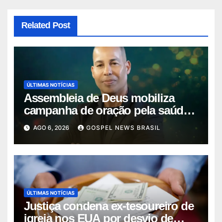
Related Post
ÚLTIMAS NOTÍCIAS
Assembleia de Deus mobiliza
campanha de oração pela saúde
do pas…
AGO 6, 2026
GOSPEL NEWS BRASIL
ÚLTIMAS NOTÍCIAS
Justiça condena ex-tesoureiro de
igreja nos EUA por desvio de