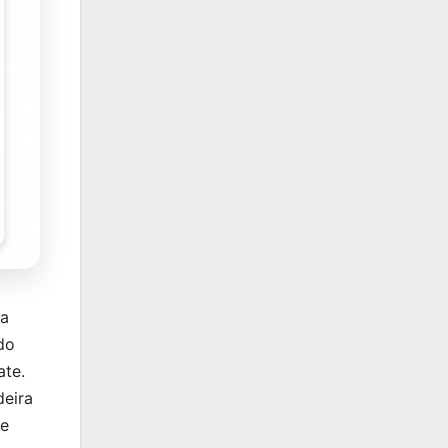
da
do
ate.
eira
te