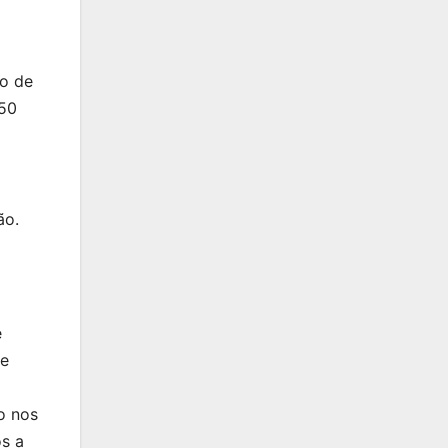
to de
150
ão.
e
de
o nos
s a