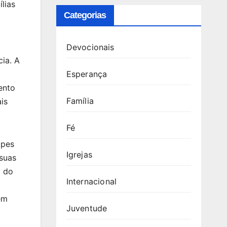
lias
Categorias
Devocionais
ia. A
Esperança
ento
Família
is
Fé
ipes
Igrejas
 suas
o do
Internacional
em
Juventude