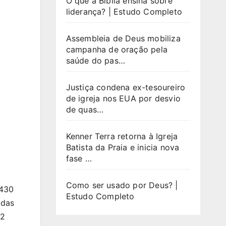
O que a Bíblia ensina sobre
liderança? | Estudo Completo
Assembleia de Deus mobiliza
campanha de oração pela
saúde do pas…
Justiça condena ex-tesoureiro
de igreja nos EUA por desvio
de quas…
Kenner Terra retorna à Igreja
Batista da Praia e inicia nova
fase …
Como ser usado por Deus? |
.430
Estudo Completo
 das
72