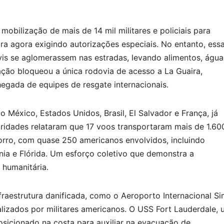
mobilização de mais de 14 mil militares e policiais para
ra agora exigindo autorizações especiais. No entanto, ess
is se aglomerassem nas estradas, levando alimentos, água
ção bloqueou a única rodovia de acesso a La Guaira,
egada de equipes de resgate internacionais.
o México, Estados Unidos, Brasil, El Salvador e França, já
idades relataram que 17 voos transportaram mais de 1.60
orro, com quase 250 americanos envolvidos, incluindo
rnia e Flórida. Um esforço coletivo que demonstra a
 humanitária.
nfraestrutura danificada, como o Aeroporto Internacional S
alizados por militares americanos. O USS Fort Lauderdale,
osicionado na costa para auxiliar na evacuação de