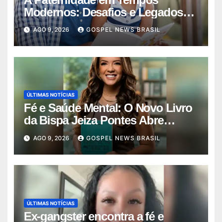
Modernos: Desafios e Legados
no Dia dos Pais
AGO 9, 2026
GOSPEL NEWS BRASIL
ÚLTIMAS NOTÍCIAS
Fé e Saúde Mental: O Novo Livro
da Bispa Jeiza Pontes Abre
Diálo…
AGO 9, 2026
GOSPEL NEWS BRASIL
ÚLTIMAS NOTÍCIAS
Ex-gangster encontra a fé e