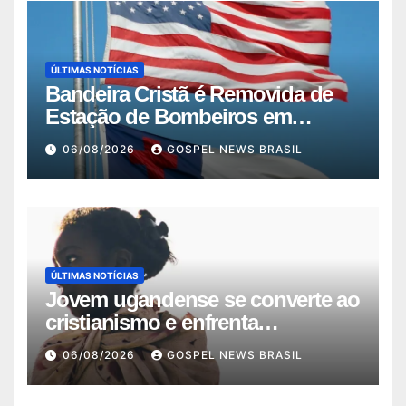
ÚLTIMAS NOTÍCIAS
Bandeira Cristã é Removida de
Estação de Bombeiros em
Missouri …
06/08/2026
GOSPEL NEWS BRASIL
ÚLTIMAS NOTÍCIAS
Jovem ugandense se converte ao
cristianismo e enfrenta
perseguiçã…
06/08/2026
GOSPEL NEWS BRASIL