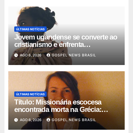
ÚLTIMAS NOTÍCIAS
Jovem ugandense se converte ao
cristianismo e enfrenta
perseguiçã…
AGO 6, 2026
GOSPEL NEWS BRASIL
ÚLTIMAS NOTÍCIAS
Título: Missionária escocesa
encontrada morta na Grécia:
Igreja …
AGO 6, 2026
GOSPEL NEWS BRASIL