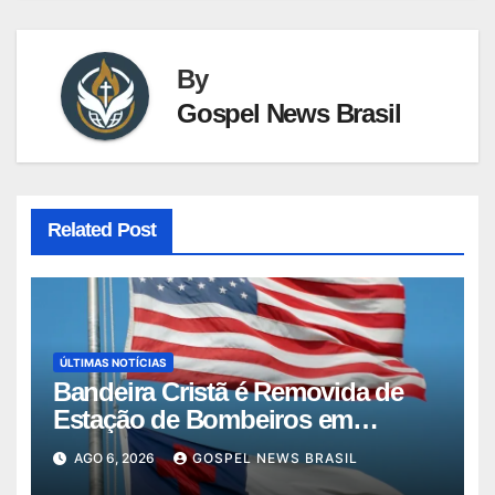
By
Gospel News Brasil
Related Post
ÚLTIMAS NOTÍCIAS
Bandeira Cristã é Removida de
Estação de Bombeiros em
Missouri …
AGO 6, 2026
GOSPEL NEWS BRASIL