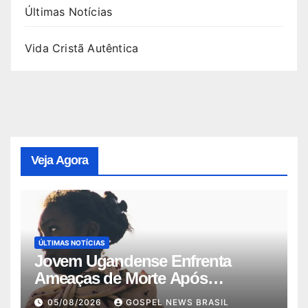
Últimas Notícias
Vida Cristã Autêntica
Veja Agora
ÚLTIMAS NOTÍCIAS
Jovem Ugandense Enfrenta
Ameaças de Morte Após
Converter-se ao Cr…
05/08/2026
GOSPEL NEWS BRASIL