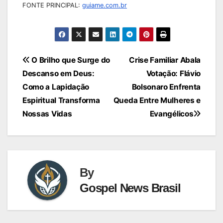
FONTE PRINCIPAL:
guiame.com.br
Navegação
O Brilho que Surge do
Crise Familiar Abala
Descanso em Deus:
Votação: Flávio
de
Como a Lapidação
Bolsonaro Enfrenta
Post
Espiritual Transforma
Queda Entre Mulheres e
Nossas Vidas
Evangélicos
By
Gospel News Brasil