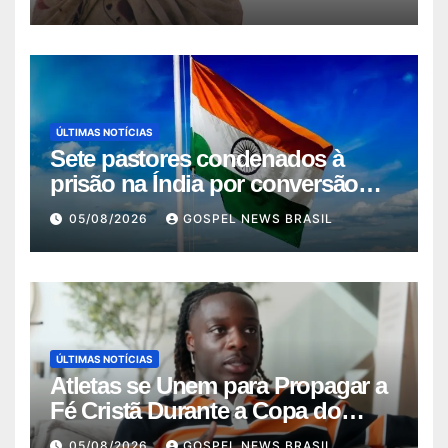
ÚLTIMAS NOTÍCIAS
Sete pastores condenados à
prisão na Índia por conversão
força…
05/08/2026
GOSPEL NEWS BRASIL
ÚLTIMAS NOTÍCIAS
Atletas se Unem para Propagar a
Fé Cristã Durante a Copa do
Mundo
05/08/2026
GOSPEL NEWS BRASIL