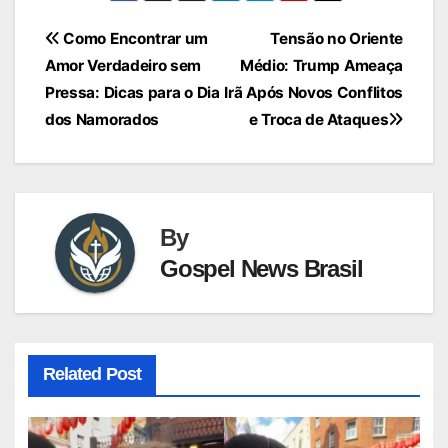
Navegação
Como Encontrar um
Tensão no Oriente
Amor Verdadeiro sem
Médio: Trump Ameaça
de
Pressa: Dicas para o Dia
Irã Após Novos Conflitos
Post
dos Namorados
e Troca de Ataques
By
Gospel News Brasil
Related Post