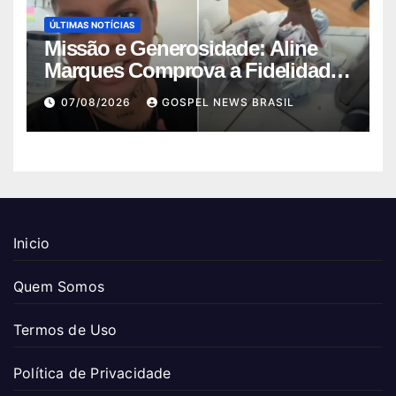
ÚLTIMAS NOTÍCIAS
Missão e Generosidade: Aline
Marques Comprova a Fidelidade
de Deus…
07/08/2026
GOSPEL NEWS BRASIL
Inicio
Quem Somos
Termos de Uso
Política de Privacidade