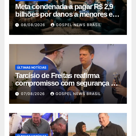
Meta condenada a pagar R$ 2,9
bilhões por danos a menores em
decis…
08/08/2026
GOSPEL NEWS BRASIL
ÚLTIMAS NOTÍCIAS
Tarcísio de Freitas reafirma
compromisso com segurança da
comunid…
07/08/2026
GOSPEL NEWS BRASIL