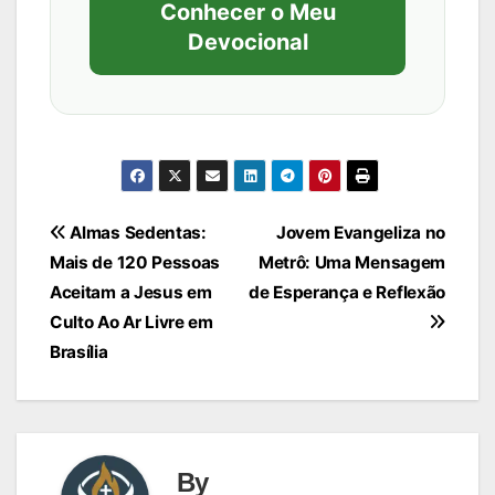
Conhecer o Meu
Devocional
Navegação
Almas Sedentas:
Jovem Evangeliza no
Mais de 120 Pessoas
Metrô: Uma Mensagem
de
Aceitam a Jesus em
de Esperança e Reflexão
Post
Culto Ao Ar Livre em
Brasília
By