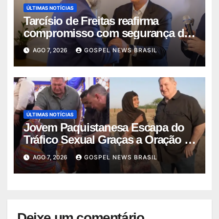
ÚLTIMAS NOTÍCIAS
Tarcísio de Freitas reafirma
compromisso com segurança da
comunid…
AGO 7, 2026
GOSPEL NEWS BRASIL
ÚLTIMAS NOTÍCIAS
Jovem Paquistanesa Escapa do
Tráfico Sexual Graças a Oração e
I…
AGO 7, 2026
GOSPEL NEWS BRASIL
Deixe um comentário