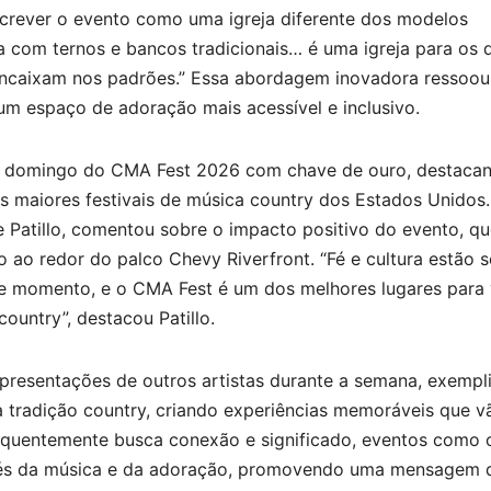
crever o evento como uma igreja diferente dos modelos
eja com ternos e bancos tradicionais… é uma igreja para os 
encaixam nos padrões.” Essa abordagem inovadora ressoo
 um espaço de adoração mais acessível e inclusivo.
 domingo do CMA Fest 2026 com chave de ouro, destaca
s maiores festivais de música country dos Estados Unidos
e Patillo, comentou sobre o impacto positivo do evento, q
 ao redor do palco Chevy Riverfront. “Fé e cultura estão s
e momento, e o CMA Fest é um dos melhores lugares para 
ountry”, destacou Patillo.
resentações de outros artistas durante a semana, exempli
a tradição country, criando experiências memoráveis que v
quentemente busca conexão e significado, eventos como 
és da música e da adoração, promovendo uma mensagem 