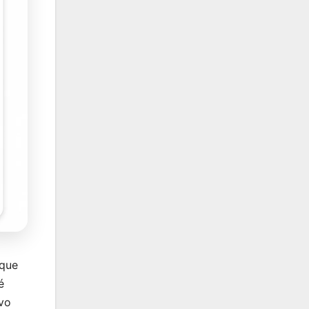
 que
é
ivo