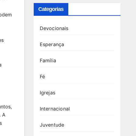
Categorias
podem
Devocionais
es
Esperança
Família
a
Fé
Igrejas
ntos,
Internacional
. A
s
Juventude