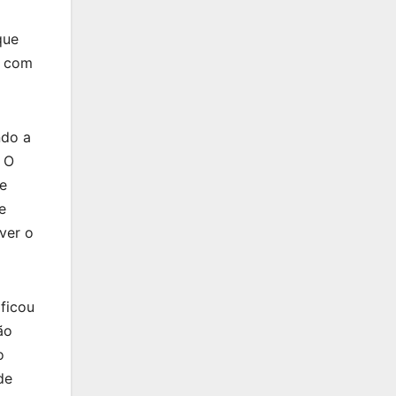
que
u com
ndo a
. O
ue
e
ver o
ficou
ão
o
de