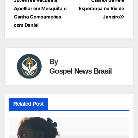
Jovem se Recusa a
Clamor de Fé e
de
Ajoelhar em Mesquita e
Esperança no Rio de
Post
Ganha Comparações
Janeiro
com Daniel
By
Gospel News Brasil
Related Post