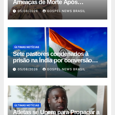
Ameaças de Morte Após
Converter-se ao Cr…
05/08/2026
GOSPEL NEWS BRASIL
ÚLTIMAS NOTÍCIAS
Sete pastores condenados à
prisão na Índia por conversão
força…
05/08/2026
GOSPEL NEWS BRASIL
ÚLTIMAS NOTÍCIAS
Atletas se Unem para Propagar a