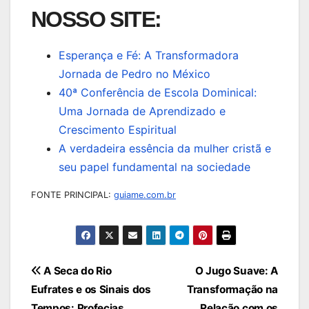
NOSSO SITE:
Esperança e Fé: A Transformadora
Jornada de Pedro no México
40ª Conferência de Escola Dominical:
Uma Jornada de Aprendizado e
Crescimento Espiritual
A verdadeira essência da mulher cristã e
seu papel fundamental na sociedade
FONTE PRINCIPAL:
guiame.com.br
Navegação
A Seca do Rio
O Jugo Suave: A
Eufrates e os Sinais dos
Transformação na
de
Tempos: Profecias
Relação com os