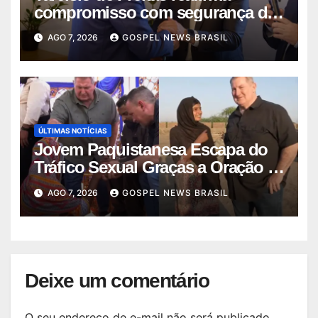
compromisso com segurança da
comunid…
AGO 7, 2026
GOSPEL NEWS BRASIL
ÚLTIMAS NOTÍCIAS
Jovem Paquistanesa Escapa do
Tráfico Sexual Graças a Oração e
I…
AGO 7, 2026
GOSPEL NEWS BRASIL
Deixe um comentário
O seu endereço de e-mail não será publicado.