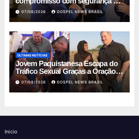
compromisso com segurança da
comunid…
07/08/2026
GOSPEL NEWS BRASIL
ÚLTIMAS NOTÍCIAS
Jovem Paquistanesa Escapa do
Tráfico Sexual Graças a Oração e
I…
07/08/2026
GOSPEL NEWS BRASIL
Inicio