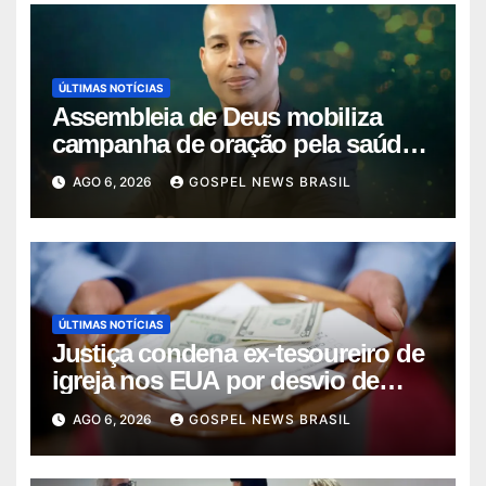
ÚLTIMAS NOTÍCIAS
Assembleia de Deus mobiliza
campanha de oração pela saúde
do pas…
AGO 6, 2026
GOSPEL NEWS BRASIL
ÚLTIMAS NOTÍCIAS
Justiça condena ex-tesoureiro de
igreja nos EUA por desvio de
quas…
AGO 6, 2026
GOSPEL NEWS BRASIL