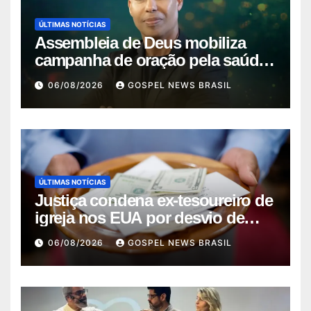
ÚLTIMAS NOTÍCIAS
Assembleia de Deus mobiliza
campanha de oração pela saúde
do pas…
06/08/2026
GOSPEL NEWS BRASIL
ÚLTIMAS NOTÍCIAS
Justiça condena ex-tesoureiro de
igreja nos EUA por desvio de
quas…
06/08/2026
GOSPEL NEWS BRASIL