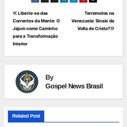
Navegação
Liberte-se das
Terremotos na
Correntes da Mente: O
Venezuela: Sinais da
de
Jejum como Caminho
Volta de Cristo?
Post
para a Transformação
Interior
By
Gospel News Brasil
Related Post