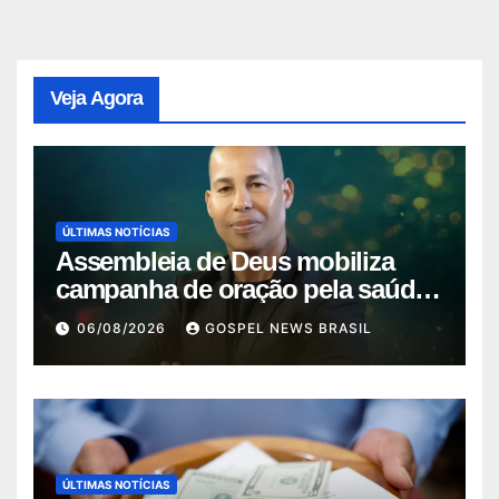
Veja Agora
ÚLTIMAS NOTÍCIAS
Assembleia de Deus mobiliza
campanha de oração pela saúde
do pas…
06/08/2026
GOSPEL NEWS BRASIL
ÚLTIMAS NOTÍCIAS