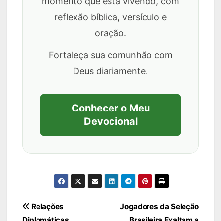
momento que está vivendo, com
reflexão bíblica, versículo e
oração.
Fortaleça sua comunhão com
Deus diariamente.
Conhecer o Meu
Devocional
Navegação
Relações
Jogadores da Seleção
Diplomáticas
Brasileira Exaltam a