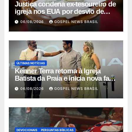
Justiça condena ex-tesoureiro de
igreja nos EUA por desvio de
quas…
06/08/2026
GOSPEL NEWS BRASIL
ÚLTIMAS NOTÍCIAS
Kenner Terra retorna à Igreja
Batista da Praia e inicia nova fase
…
06/08/2026
GOSPEL NEWS BRASIL
DEVOCIONAIS
PERGUNTAS BÍBLICAS