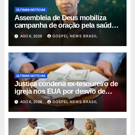
ÚLTIMAS NOTÍCIAS
Assembleia de Deus mobiliza
campanha de oração pela saúde
do pas…
AGO 6, 2026
GOSPEL NEWS BRASIL
ÚLTIMAS NOTÍCIAS
Justiça condena ex-tesoureiro de
igreja nos EUA por desvio de
quas…
AGO 6, 2026
GOSPEL NEWS BRASIL