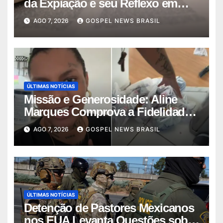
da Expiação e seu Reflexo em
Jesus
AGO 7, 2026
GOSPEL NEWS BRASIL
ÚLTIMAS NOTÍCIAS
Missão e Generosidade: Aline
Marques Comprova a Fidelidade
de Deus…
AGO 7, 2026
GOSPEL NEWS BRASIL
ÚLTIMAS NOTÍCIAS
Detenção de Pastores Mexicanos
nos EUA Levanta Questões sobre