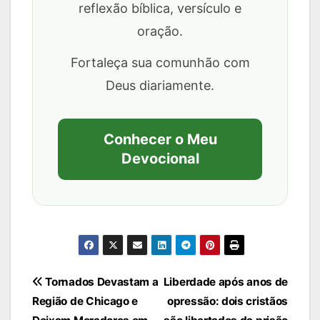
reflexão bíblica, versículo e
oração.
Fortaleça sua comunhão com
Deus diariamente.
Conhecer o Meu
Devocional
Navegação
Tornados Devastam a
Liberdade após anos de
Região de Chicago e
opressão: dois cristãos
de