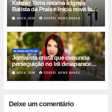
Kenner Terra retorna à Igreja
Batista da Praia e inicia nova fase
…
AGO 6, 2026
GOSPEL NEWS BRASIL
ÚLTIMAS NOTÍCIAS
Jornalista cristã que denuncia
perseguição no Irã desaparece
ap…
AGO 6, 2026
GOSPEL NEWS BRASIL
Deixe um comentário