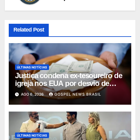
Related Post
ÚLTIMAS NOTÍCIAS
Justiça condena ex-tesoureiro de
igreja nos EUA por desvio de
quas…
AGO 6, 2026
GOSPEL NEWS BRASIL
ÚLTIMAS NOTÍCIAS