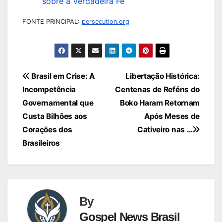
sobre a Verdadeira Fé
FONTE PRINCIPAL:
persecution.org
Navegação
Brasil em Crise: A
Libertação Histórica:
Incompetência
Centenas de Reféns do
de
Governamental que
Boko Haram Retornam
Post
Custa Bilhões aos
Após Meses de
Corações dos
Cativeiro nas …
Brasileiros
By
Gospel News Brasil