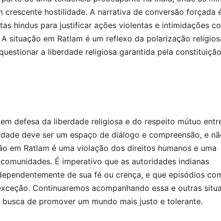
am crescente hostilidade. A narrativa de conversão forçada 
as hindus para justificar ações violentas e intimidações co
A situação em Ratlam é um reflexo da polarização religios
uestionar a liberdade religiosa garantida pela constituiçã
em defesa da liberdade religiosa e do respeito mútuo entr
alidade deve ser um espaço de diálogo e compreensão, e n
nção em Ratlam é uma violação dos direitos humanos e uma
s comunidades. É imperativo que as autoridades indianas
dependentemente de sua fé ou crença, e que episódios co
exceção. Continuaremos acompanhando essa e outras situ
m busca de promover um mundo mais justo e tolerante.