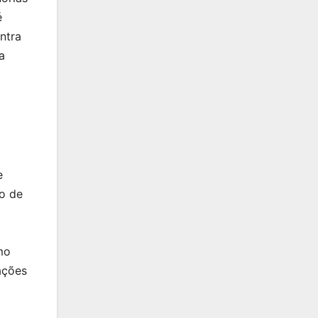
é
ntra
a
o
e
ão de
mo
ações