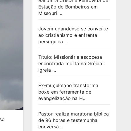
Bandeira Cristã é Removida de
Estação de Bombeiros em
Missouri …
Jovem ugandense se converte
ao cristianismo e enfrenta
perseguiçã…
Título: Missionária escocesa
encontrada morta na Grécia:
Igreja …
Ex-muçulmano transforma
boxe em ferramenta de
evangelização na H…
Pastor realiza maratona bíblica
oso
de 96 horas e testemunha
conversã…