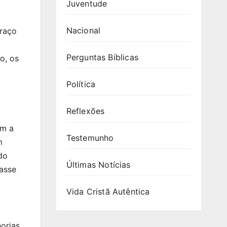
Juventude
Nacional
braço
Perguntas Bíblicas
o, os
Política
Reflexões
am a
Testemunho
m
do
Últimas Notícias
lasse
Vida Cristã Autêntica
orias