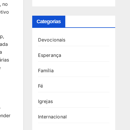
, no
tivo
Categorias
p,
Devocionais
jada
a
Esperança
rias
e
Família
Fé
Igrejas
o
ender
Internacional