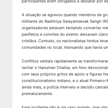
participantes eram obrigados a declarar por es
A situação se agravou quando membros de gru
militante do Rashtriya Swayamsevak Sangh (RSS
organizadores estavam tentando converter memb
panfletos e convites do evento deixavam clar
cristãos. Contudo, os nacionalistas hindus lev
comunidades no local, insinuando que havia um
Conflitos verbais rapidamente se transformar
recitar o Hanuman Chalisa, um hino devocional
com seus próprios gritos de apoio a figuras h
constitucionalismo indiano, e o atual Primeiro
ainda mais, a polícia interveio e decidiu canc
prematuramente.
Esse incidente não é um caso isolado, mas sim