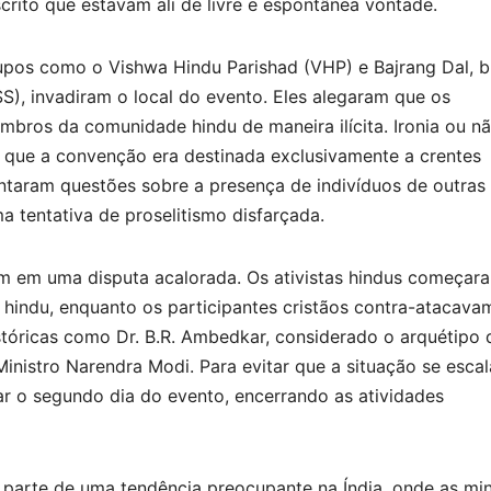
crito que estavam ali de livre e espontânea vontade.
pos como o Vishwa Hindu Parishad (VHP) e Bajrang Dal, 
), invadiram o local do evento. Eles alegaram que os
ros da comunidade hindu de maneira ilícita. Ironia ou nã
o que a convenção era destinada exclusivamente a crentes
antaram questões sobre a presença de indivíduos de outras
a tentativa de proselitismo disfarçada.
am em uma disputa acalorada. Os ativistas hindus começar
 hindu, enquanto os participantes cristãos contra-atacava
istóricas como Dr. B.R. Ambedkar, considerado o arquétipo 
-Ministro Narendra Modi. Para evitar que a situação se esca
elar o segundo dia do evento, encerrando as atividades
 parte de uma tendência preocupante na Índia, onde as min