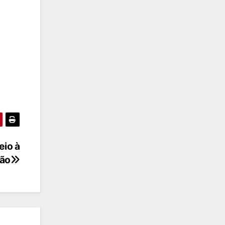
eio à
ção