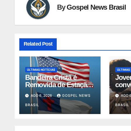
By
Gospel News Brasil
Related Post
ÚLTIMAS NOTÍCIAS
ÚLTIMAS
Bandeira Cristã é
Jove
Removida de Estação
conv
de Bombeiros em
crist
AGO 6, 2026
GOSPEL NEWS
AGO 6
Missouri …
pers
BRASIL
BRASIL