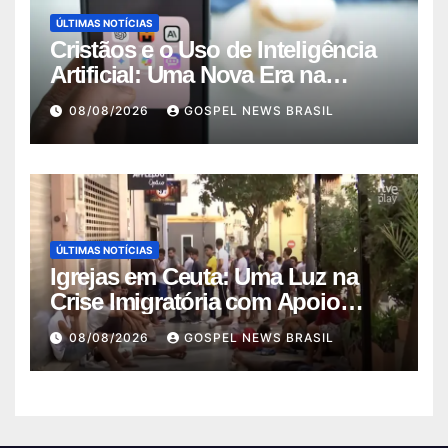
ÚLTIMAS NOTÍCIAS
Cristãos e o Uso de Inteligência
Artificial: Uma Nova Era na
Rela…
08/08/2026
GOSPEL NEWS BRASIL
ÚLTIMAS NOTÍCIAS
Igrejas em Ceuta: Uma Luz na
Crise Imigratória com Apoio
Humanitário
08/08/2026
GOSPEL NEWS BRASIL