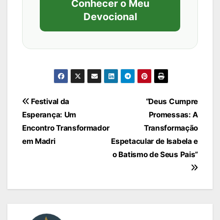
Conhecer o Meu
Devocional
Navegação
Festival da
“Deus Cumpre
Esperança: Um
Promessas: A
de
Encontro Transformador
Transformação
Post
em Madri
Espetacular de Isabela e
o Batismo de Seus Pais”