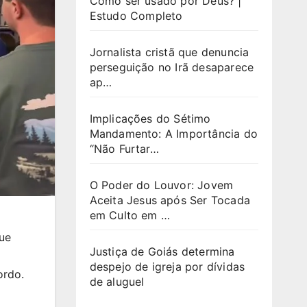
Como ser usado por Deus? |
Estudo Completo
Jornalista cristã que denuncia
perseguição no Irã desaparece
ap…
Implicações do Sétimo
Mandamento: A Importância do
“Não Furtar…
O Poder do Louvor: Jovem
Aceita Jesus após Ser Tocada
em Culto em …
que
Justiça de Goiás determina
despejo de igreja por dívidas
ordo.
de aluguel