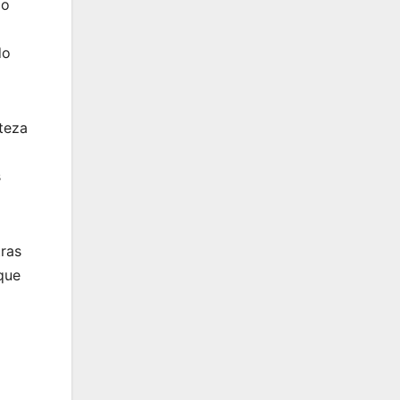
do
do
teza
s
ras
que