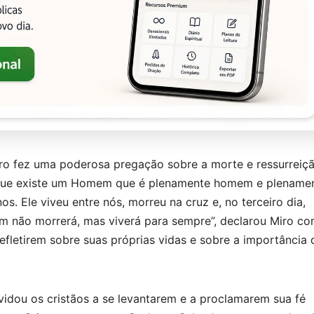
ro fez uma poderosa pregação sobre a morte e ressurreiç
er que existe um Homem que é plenamente homem e plename
os. Ele viveu entre nós, morreu na cruz e, no terceiro dia,
m não morrerá, mas viverá para sempre”, declarou Miro c
fletirem sobre suas próprias vidas e sobre a importância 
dou os cristãos a se levantarem e a proclamarem sua fé