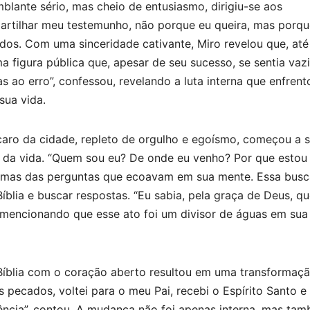
blante sério, mas cheio de entusiasmo, dirigiu-se aos
artilhar meu testemunho, não porque eu queira, mas porqu
dos. Com uma sinceridade cativante, Miro revelou que, até
ma figura pública que, apesar de seu sucesso, se sentia vaz
s ao erro”, confessou, revelando a luta interna que enfrent
sua vida.
caro da cidade, repleto de orgulho e egoísmo, começou a 
do da vida. “Quem sou eu? De onde eu venho? Por que estou
gumas das perguntas que ecoavam em sua mente. Essa busc
Bíblia e buscar respostas. “Eu sabia, pela graça de Deus, qu
o, mencionando que esse ato foi um divisor de águas em sua
 Bíblia com o coração aberto resultou em uma transformaç
 pecados, voltei para o meu Pai, recebi o Espírito Santo e 
ência”, contou. A mudança não foi apenas interna, mas ta