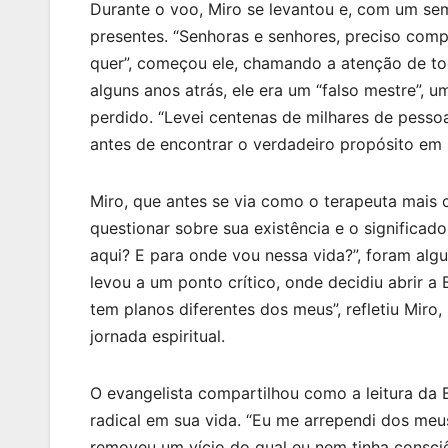
Durante o voo, Miro se levantou e, com um sem
presentes. “Senhoras e senhores, preciso comp
quer”, começou ele, chamando a atenção de to
alguns anos atrás, ele era um “falso mestre”, u
perdido. “Levei centenas de milhares de pessoa
antes de encontrar o verdadeiro propósito em 
Miro, que antes se via como o terapeuta mais 
questionar sobre sua existência e o significa
aqui? E para onde vou nessa vida?”, foram al
levou a um ponto crítico, onde decidiu abrir a 
tem planos diferentes dos meus”, refletiu Mir
jornada espiritual.
O evangelista compartilhou como a leitura da
radical em sua vida. “Eu me arrependi dos meus
removeu um vício do qual eu nem tinha consci