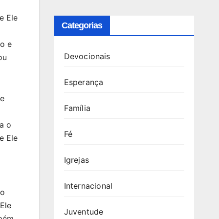
e Ele
Categorias
io e
Devocionais
ou
Esperança
se
Família
a o
Fé
e Ele
Igrejas
Internacional
ão
Ele
Juventude
mbém