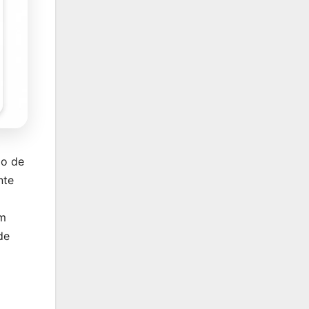
ão de
nte
om
de