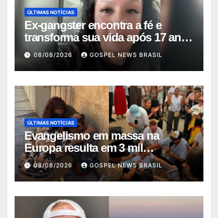
ÚLTIMAS NOTÍCIAS
Ex-gangster encontra a fé e
transforma sua vida após 17 anos
na p…
08/08/2026
GOSPEL NEWS BRASIL
ÚLTIMAS NOTÍCIAS
Evangelismo em massa na
Europa resulta em 3 mil
conversões: um fen…
08/08/2026
GOSPEL NEWS BRASIL