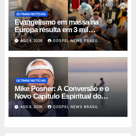
ÚLTIMAS NOTÍCIAS
Evangelismo em massa na
Europa resulta em 3 mil
conversões: um fen…
AGO 8, 2026
GOSPEL NEWS BRASIL
ÚLTIMAS NOTÍCIAS
Mike Posner: A Conversão e o
Novo Capítulo Espiritual do
Cantor
AGO 8, 2026
GOSPEL NEWS BRASIL