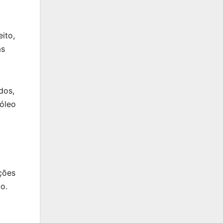
ito,
as
dos,
óleo
ções
o.