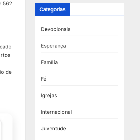
e 562
Categorias
o
Devocionais
Esperança
icado
ortos
Família
io de
Fé
Igrejas
Internacional
Juventude