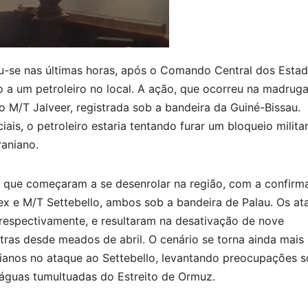
ou-se nas últimas horas, após o Comando Central dos Esta
a um petroleiro no local. A ação, que ocorreu na madrug
 M/T Jalveer, registrada sob a bandeira da Guiné-Bissau.
is, o petroleiro estaria tentando furar um bloqueio milita
raniano.
es que começaram a se desenrolar na região, com a confir
ex e M/T Settebello, ambos sob a bandeira de Palau. Os at
 respectivamente, e resultaram na desativação de nove
ras desde meados de abril. O cenário se torna ainda mais
dianos no ataque ao Settebello, levantando preocupações 
águas tumultuadas do Estreito de Ormuz.