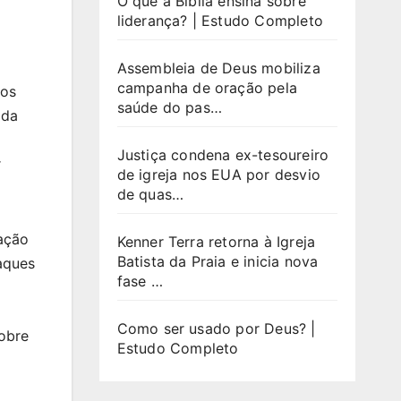
O que a Bíblia ensina sobre
liderança? | Estudo Completo
Assembleia de Deus mobiliza
campanha de oração pela
dos
saúde do pas…
ada
Justiça condena ex-tesoureiro
r
de igreja nos EUA por desvio
de quas…
mação
Kenner Terra retorna à Igreja
Batista da Praia e inicia nova
aques
fase …
Como ser usado por Deus? |
sobre
Estudo Completo