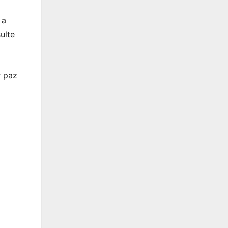
 a
ulte
r paz