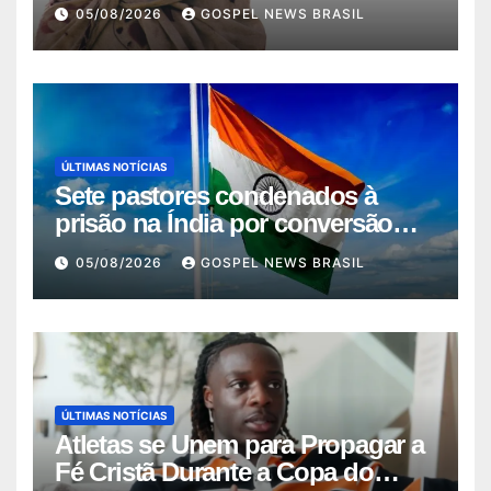
Converter-se ao Cr…
05/08/2026
GOSPEL NEWS BRASIL
ÚLTIMAS NOTÍCIAS
Sete pastores condenados à
prisão na Índia por conversão
força…
05/08/2026
GOSPEL NEWS BRASIL
ÚLTIMAS NOTÍCIAS
Atletas se Unem para Propagar a
Fé Cristã Durante a Copa do