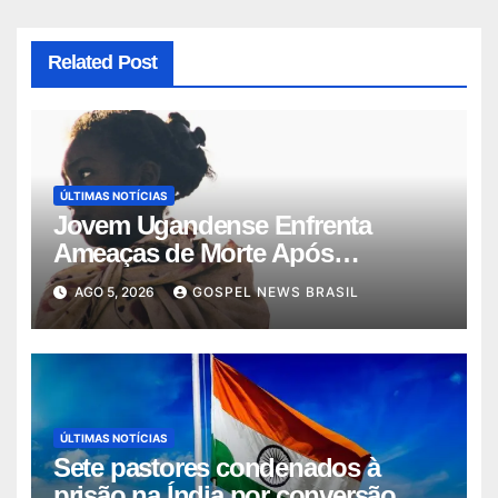
Related Post
ÚLTIMAS NOTÍCIAS
Jovem Ugandense Enfrenta
Ameaças de Morte Após
Converter-se ao Cr…
AGO 5, 2026
GOSPEL NEWS BRASIL
ÚLTIMAS NOTÍCIAS
Sete pastores condenados à
prisão na Índia por conversão