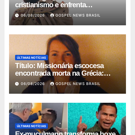
cristianismo e enfrenta
perseguiçã…
06/08/2026
GOSPEL NEWS BRASIL
ÚLTIMAS NOTÍCIAS
Título: Missionária escocesa
encontrada morta na Grécia:
Igreja …
06/08/2026
GOSPEL NEWS BRASIL
ÚLTIMAS NOTÍCIAS
Ex-muçulmano transforma boxe