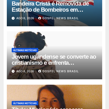
Bandeira Cristã é Removida de
Estação de Bombeiros em
Missouri …
AGO 6, 2026
GOSPEL NEWS BRASIL
ÚLTIMAS NOTÍCIAS
Jovem ugandense se converte ao
cristianismo e enfrenta
perseguiçã…
AGO 6, 2026
GOSPEL NEWS BRASIL
ÚLTIMAS NOTÍCIAS