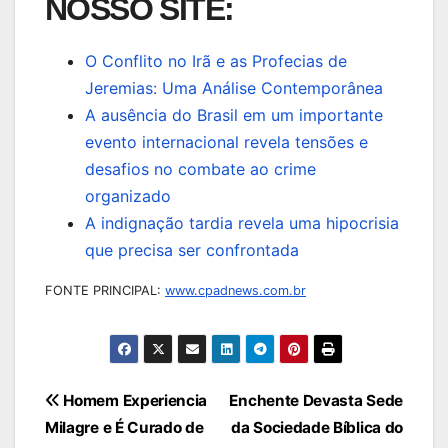
NOSSO SITE:
O Conflito no Irã e as Profecias de
Jeremias: Uma Análise Contemporânea
A ausência do Brasil em um importante
evento internacional revela tensões e
desafios no combate ao crime
organizado
A indignação tardia revela uma hipocrisia
que precisa ser confrontada
FONTE PRINCIPAL:
www.cpadnews.com.br
Navegação
Homem Experiencia
Enchente Devasta Sede
Milagre e É Curado de
da Sociedade Bíblica do
de