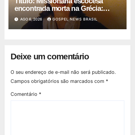
Título: Missionária escocesa
encontrada morta na Grécia:
Igreja …
AGO 6, 2026
GOSPEL NEWS BRASIL
Deixe um comentário
O seu endereço de e-mail não será publicado.
Campos obrigatórios são marcados com
*
Comentário
*