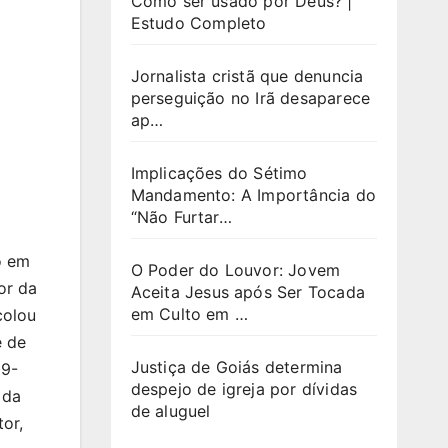
Como ser usado por Deus? |
Estudo Completo
Jornalista cristã que denuncia
perseguição no Irã desaparece
ap…
Implicações do Sétimo
Mandamento: A Importância do
“Não Furtar…
o em
O Poder do Louvor: Jovem
or da
Aceita Jesus após Ser Tocada
em Culto em …
colou
e de
Justiça de Goiás determina
69-
despejo de igreja por dívidas
 da
de aluguel
or,