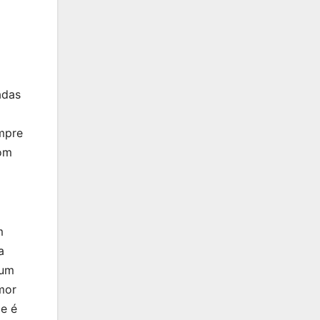
adas
mpre
com
m
a
 um
mor
 e é