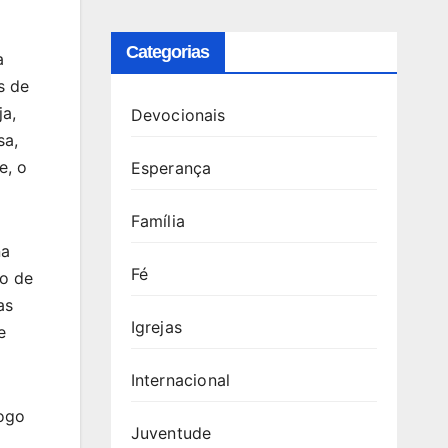
Categorias
a
s de
ja,
Devocionais
sa,
e, o
Esperança
Família
na
Fé
ro de
as
Igrejas
e
Internacional
logo
Juventude