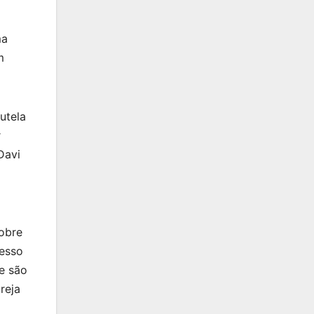
ma
m
utela
r
Davi
obre
cesso
e são
reja