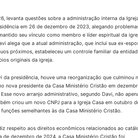
26, levanta questões sobre a administração interna da Igrej
residência em 26 de dezembro de 2023, alegando problema
mantido seu vínculo como membro e líder espiritual da igre
i alega que a atual administração, que inclui sua ex-espo
duos próximos, estabeleceu um controle familiar da entidad
os originais da igreja.
i da presidência, houve uma reorganização que culminou 
mo nova presidente da Casa Ministério Cristão em dezemb
 Esse novo arranjo administrativo, segundo Davi, não apen
também criou um novo CNPJ para a Igreja Casa em outubro d
unções semelhantes às da Casa Ministério Cristão.
iz respeito aos direitos econômicos relacionados ao catá
 de dezembro de 2024, a Casa Ministério Cristão foi