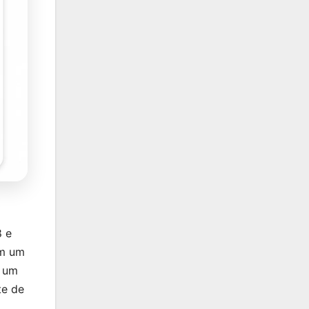
8 e
em um
e um
te de