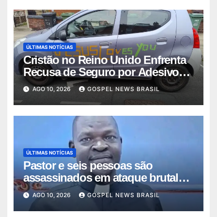
ÚLTIMAS NOTÍCIAS
Cristão no Reino Unido Enfrenta
Recusa de Seguro por Adesivo
“Jesu…
AGO 10, 2026
GOSPEL NEWS BRASIL
ÚLTIMAS NOTÍCIAS
Pastor e seis pessoas são
assassinados em ataque brutal
no Sudão
AGO 10, 2026
GOSPEL NEWS BRASIL