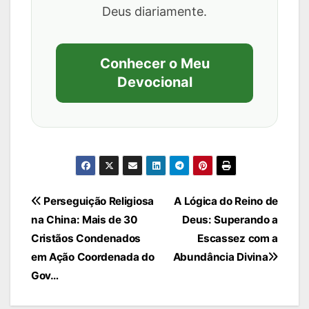
Deus diariamente.
Conhecer o Meu
Devocional
Navegação
Perseguição Religiosa
A Lógica do Reino de
na China: Mais de 30
Deus: Superando a
de
Cristãos Condenados
Escassez com a
Post
em Ação Coordenada do
Abundância Divina
Gov…