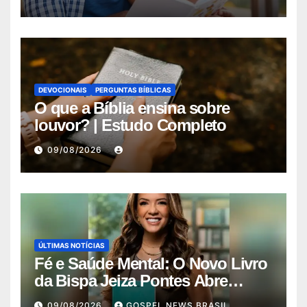
DEVOCIONAIS
PERGUNTAS BÍBLICAS
O que a Bíblia ensina sobre
louvor? | Estudo Completo
09/08/2026
ÚLTIMAS NOTÍCIAS
Fé e Saúde Mental: O Novo Livro
da Bispa Jeiza Pontes Abre
Diálo…
09/08/2026
GOSPEL NEWS BRASIL