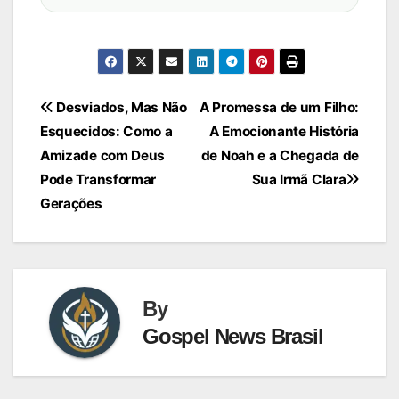
Navegação
Desviados, Mas Não
A Promessa de um Filho:
Esquecidos: Como a
A Emocionante História
de
Amizade com Deus
de Noah e a Chegada de
Post
Pode Transformar
Sua Irmã Clara
Gerações
By
Gospel News Brasil