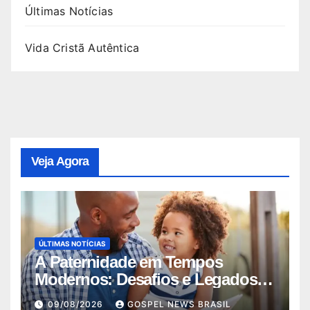
Últimas Notícias
Vida Cristã Autêntica
Veja Agora
ÚLTIMAS NOTÍCIAS
A Paternidade em Tempos
Modernos: Desafios e Legados
no Dia dos Pais
09/08/2026
GOSPEL NEWS BRASIL