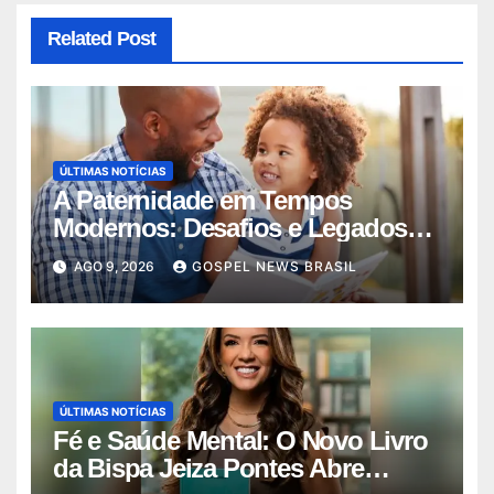
Related Post
ÚLTIMAS NOTÍCIAS
A Paternidade em Tempos
Modernos: Desafios e Legados
no Dia dos Pais
AGO 9, 2026
GOSPEL NEWS BRASIL
ÚLTIMAS NOTÍCIAS
Fé e Saúde Mental: O Novo Livro
da Bispa Jeiza Pontes Abre