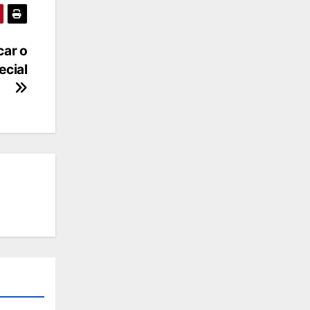
car o
ecial