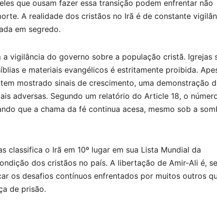
queles que ousam fazer essa transição podem enfrentar não
rte. A realidade dos cristãos no Irã é de constante vigilân
cada em segredo.
a vigilância do governo sobre a população cristã. Igrejas 
íblias e materiais evangélicos é estritamente proibida. Ape
rã tem mostrado sinais de crescimento, uma demonstração d
ais adversas. Segundo um relatório do Article 18, o númer
iando que a chama da fé continua acesa, mesmo sob a som
s classifica o Irã em 10º lugar em sua Lista Mundial da
ndição dos cristãos no país. A libertação de Amir-Ali é, s
ar os desafios contínuos enfrentados por muitos outros q
a de prisão.