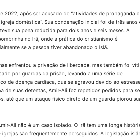
 de 2022, após ser acusado de “atividades de propaganda c
greja doméstica”. Sua condenação inicial foi de três anos 
 teve sua pena reduzida para dois anos e seis meses. A
ombrinha no Irã, onde a prática do cristianismo é
almente se a pessoa tiver abandonado o Islã.
nas enfrentou a privação de liberdade, mas também foi vít
ncado por guardas da prisão, levando a uma série de
ico de doença cardíaca, que se agravou devido ao estresse
 de suas detentas, Amir-Ali fez repetidos pedidos para se
, até que um ataque físico direto de um guarda piorou su
Amir-Ali não é um caso isolado. O Irã tem uma longa históri
 igrejas são frequentemente perseguidos. A legislação islâ