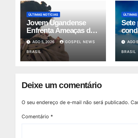
ÚLTIMAS NOTÍCIAS
ÚLTIMAS
Jovem Ugandense
Sete 
Enfrenta Ameaças de
cond
Morte Após Converter-
na Ín
AGO 5, 2026
GOSPEL NEWS
AGO 5
se ao Cr…
forç
BRASIL
BRASIL
Deixe um comentário
O seu endereço de e-mail não será publicado.
Ca
Comentário
*