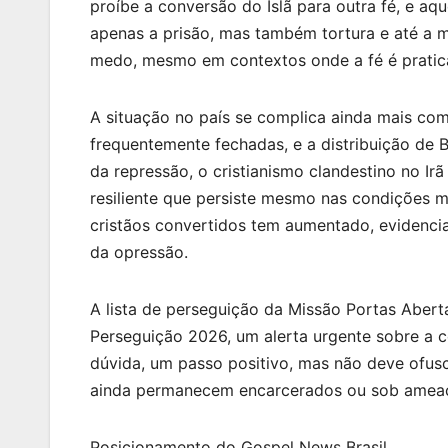
proíbe a conversão do Islã para outra fé, e a
apenas a prisão, mas também tortura e até a mo
medo, mesmo em contextos onde a fé é prati
A situação no país se complica ainda mais com 
frequentemente fechadas, e a distribuição de B
da repressão, o cristianismo clandestino no I
resiliente que persiste mesmo nas condições m
cristãos convertidos tem aumentado, evidenc
da opressão.
A lista de perseguição da Missão Portas Aberta
Perseguição 2026, um alerta urgente sobre a co
dúvida, um passo positivo, mas não deve ofusc
ainda permanecem encarcerados ou sob ameaç
Posicionamento do Gospel News Brasil