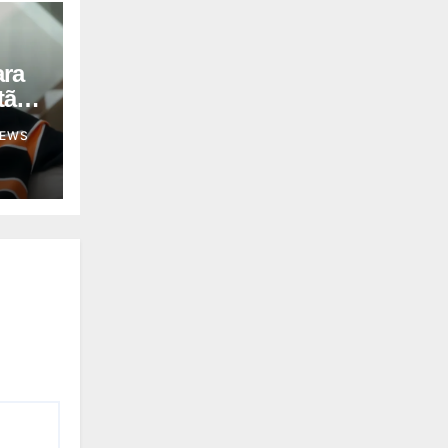
ara
tã
NEWS