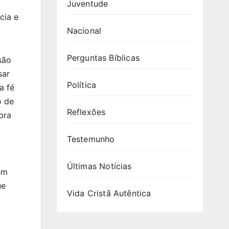
Juventude
cia e
Nacional
Perguntas Bíblicas
são
sar
Política
a fé
o de
Reflexões
bra
Testemunho
Últimas Notícias
em
ue
Vida Cristã Autêntica