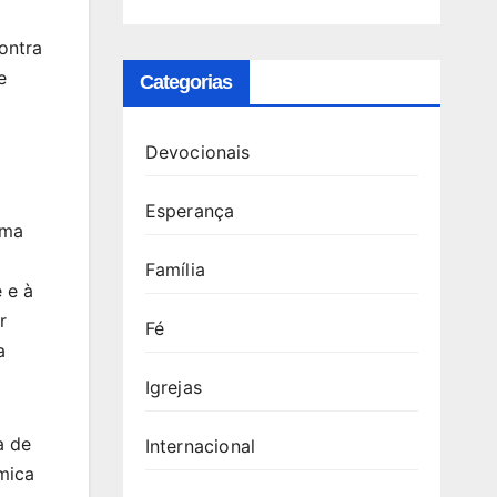
ontra
e
Categorias
Devocionais
Esperança
ima
Família
 e à
r
Fé
a
Igrejas
a de
Internacional
mica