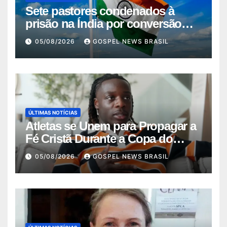
Sete pastores condenados à
prisão na Índia por conversão
força…
05/08/2026
GOSPEL NEWS BRASIL
ÚLTIMAS NOTÍCIAS
Atletas se Unem para Propagar a
Fé Cristã Durante a Copa do
Mundo
05/08/2026
GOSPEL NEWS BRASIL