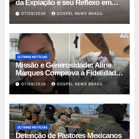
da Expiação e seu Reflexo em
Jesus
07/08/2026
GOSPEL NEWS BRASIL
ÚLTIMAS NOTÍCIAS
Missão e Generosidade: Aline
Marques Comprova a Fidelidade
de Deus…
07/08/2026
GOSPEL NEWS BRASIL
ÚLTIMAS NOTÍCIAS
Detenção de Pastores Mexicanos