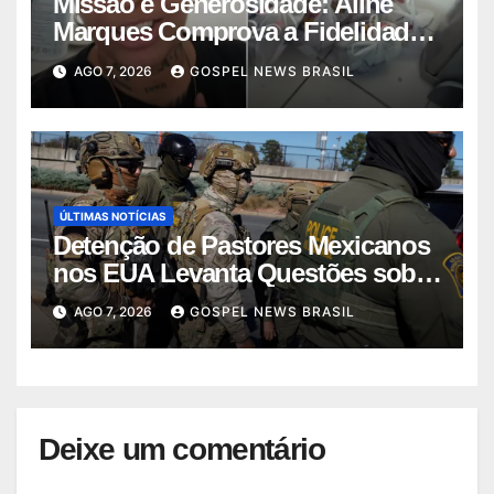
Missão e Generosidade: Aline
Marques Comprova a Fidelidade
de Deus…
AGO 7, 2026
GOSPEL NEWS BRASIL
ÚLTIMAS NOTÍCIAS
Detenção de Pastores Mexicanos
nos EUA Levanta Questões sobre
Im…
AGO 7, 2026
GOSPEL NEWS BRASIL
Deixe um comentário