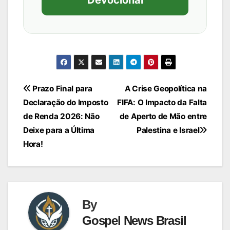
Navegação
Prazo Final para
A Crise Geopolítica na
Declaração do Imposto
FIFA: O Impacto da Falta
de
de Renda 2026: Não
de Aperto de Mão entre
Post
Deixe para a Última
Palestina e Israel
Hora!
By
Gospel News Brasil