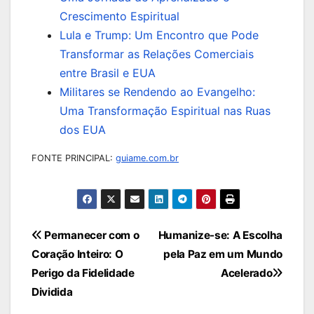
Crescimento Espiritual
Lula e Trump: Um Encontro que Pode
Transformar as Relações Comerciais
entre Brasil e EUA
Militares se Rendendo ao Evangelho:
Uma Transformação Espiritual nas Ruas
dos EUA
FONTE PRINCIPAL:
guiame.com.br
Navegação
Permanecer com o
Humanize-se: A Escolha
Coração Inteiro: O
pela Paz em um Mundo
de
Perigo da Fidelidade
Acelerado
Post
Dividida