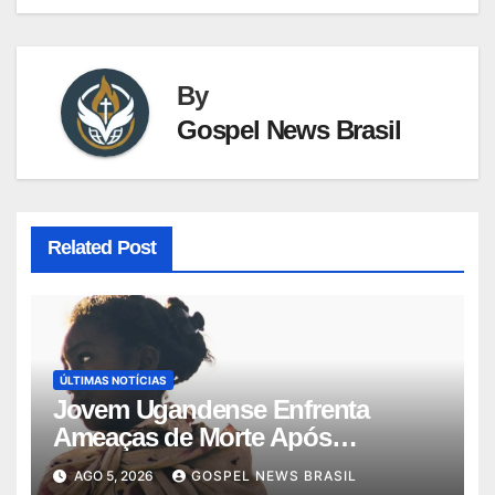
By
Gospel News Brasil
Related Post
ÚLTIMAS NOTÍCIAS
Jovem Ugandense Enfrenta
Ameaças de Morte Após
Converter-se ao Cr…
AGO 5, 2026
GOSPEL NEWS BRASIL