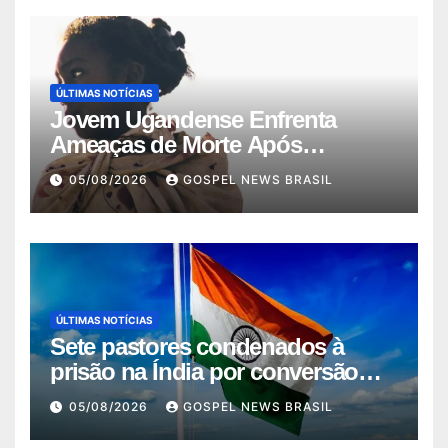
ÚLTIMAS NOTÍCIAS
Jovem Ugandense Enfrenta
Ameaças de Morte Após
Converter-se ao Cr…
05/08/2026
GOSPEL NEWS BRASIL
ÚLTIMAS NOTÍCIAS
Sete pastores condenados à
prisão na Índia por conversão
força…
05/08/2026
GOSPEL NEWS BRASIL