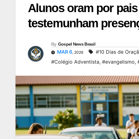
Alunos oram por pais 
testemunham presen
By
Gospel News Brasil
MAR 6
#10 Dias de Oraç
, 2026
#Colégio Adventista
,
#evangelismo
,