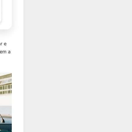
r e
cem a