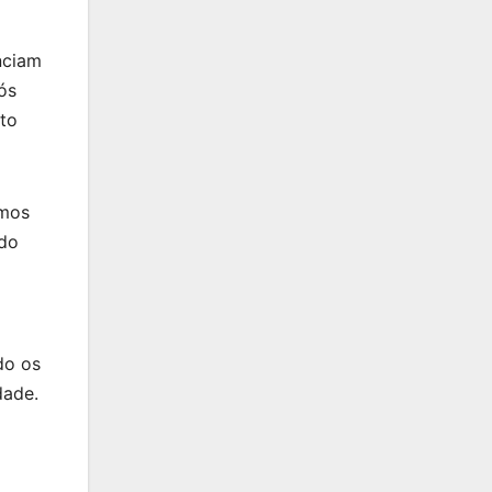
nciam
ós
to
emos
udo
do os
dade.