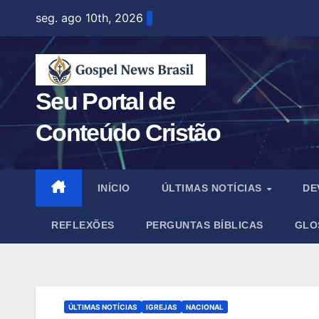
Skip
seg. ago 10th, 2026
to
content
Seu Portal de
Conteúdo Cristão
INÍCIO
ÚLTIMAS NOTÍCIAS
DE
REFLEXÕES
PERGUNTAS BÍBLICAS
GLO
ÚLTIMAS NOTÍCIAS
IGREJAS
NACIONAL