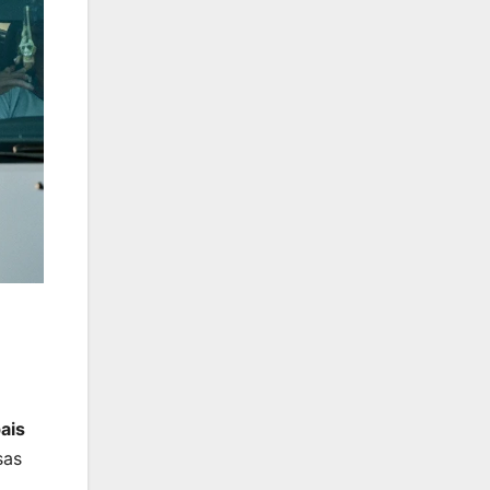
ais
sas