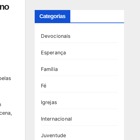
 no
Categorias
Devocionais
Esperança
Família
pelas
Fé
Igrejas
m
cena,
Internacional
Juventude