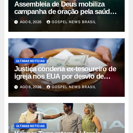
Assembleia de Deus mobiliza
campanha de oração pela saúde
do pas…
AGO 6, 2026
GOSPEL NEWS BRASIL
ÚLTIMAS NOTÍCIAS
Justiça condena ex-tesoureiro de
igreja nos EUA por desvio de
quas…
AGO 6, 2026
GOSPEL NEWS BRASIL
ÚLTIMAS NOTÍCIAS