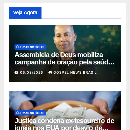
Veja Agora
ÚLTIMAS NOTÍCIAS
Assembleia de Deus mobiliza
campanha de oração pela saúde
do pas…
06/08/2026
GOSPEL NEWS BRASIL
ÚLTIMAS NOTÍCIAS
Justiça condena ex-tesoureiro de
igreja nos EUA por desvio de