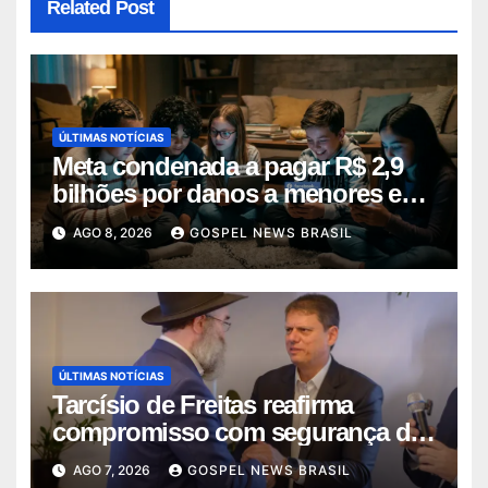
Related Post
ÚLTIMAS NOTÍCIAS
Meta condenada a pagar R$ 2,9
bilhões por danos a menores em
decis…
AGO 8, 2026
GOSPEL NEWS BRASIL
ÚLTIMAS NOTÍCIAS
Tarcísio de Freitas reafirma
compromisso com segurança da
comunid…
AGO 7, 2026
GOSPEL NEWS BRASIL