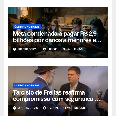
ÚLTIMAS NOTÍCIAS
Meta condenada a pagar R$ 2,9
bilhões por danos a menores em
decis…
08/08/2026
GOSPEL NEWS BRASIL
ÚLTIMAS NOTÍCIAS
Tarcísio de Freitas reafirma
compromisso com segurança da
comunid…
07/08/2026
GOSPEL NEWS BRASIL