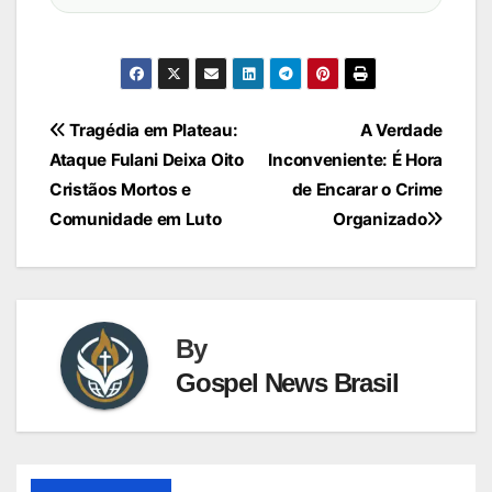
Navegação
Tragédia em Plateau:
A Verdade
Ataque Fulani Deixa Oito
Inconveniente: É Hora
de
Cristãos Mortos e
de Encarar o Crime
Post
Comunidade em Luto
Organizado
By
Gospel News Brasil