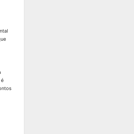
ntal
que
a
 é
ontos