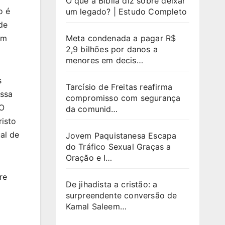
O que a Bíblia diz sobre deixar
o é
um legado? | Estudo Completo
de
Meta condenada a pagar R$
um
2,9 bilhões por danos a
menores em decis…
s
Tarcísio de Freitas reafirma
Essa
compromisso com segurança
 O
da comunid…
isto
al de
Jovem Paquistanesa Escapa
do Tráfico Sexual Graças a
Oração e I…
re
De jihadista a cristão: a
surpreendente conversão de
Kamal Saleem…