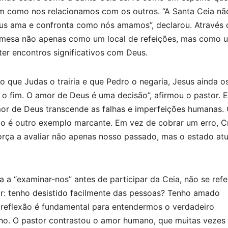
 como nos relacionamos com os outros. “A Santa Ceia nã
Deus ama e confronta como nós amamos”, declarou. Através 
a mesa não apenas como um local de refeições, mas como 
er encontros significativos com Deus.
que Judas o trairia e que Pedro o negaria, Jesus ainda o
 o fim. O amor de Deus é uma decisão”, afirmou o pastor. 
mor de Deus transcende as falhas e imperfeições humanas.
 é outro exemplo marcante. Em vez de cobrar um erro, Cr
orça a avaliar não apenas nosso passado, mas o estado atu
a a “examinar-nos” antes de participar da Ceia, não se refe
ar: tenho desistido facilmente das pessoas? Tenho amado
reflexão é fundamental para entendermos o verdadeiro
ino. O pastor contrastou o amor humano, que muitas vezes