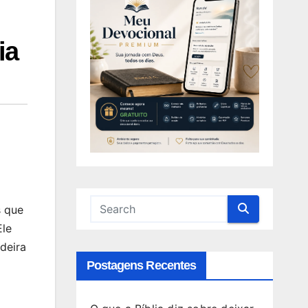
ia
s que
Ele
deira
Postagens Recentes