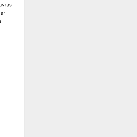
avras
gar
a
o